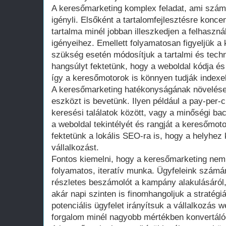
A keresőmarketing komplex feladat, ami szám
igényli. Elsőként a tartalomfejlesztésre konce
tartalma minél jobban illeszkedjen a felhaszn
igényeihez. Emellett folyamatosan figyeljük a
szükség esetén módosítjuk a tartalmi és techni
hangsúlyt fektetünk, hogy a weboldal kódja és
így a keresőmotorok is könnyen tudják indexeln
A keresőmarketing hatékonyságának növelés
eszközt is bevetünk. Ilyen például a pay-per-c
keresési találatok között, vagy a minőségi bac
a weboldal tekintélyét és rangját a keresőmot
fektetünk a lokális SEO-ra is, hogy a helyhez 
vállalkozást.
Fontos kiemelni, hogy a keresőmarketing nem
folyamatos, iteratív munka. Ügyfeleink szám
részletes beszámolót a kampány alakulásáró
akár napi szinten is finomhangoljuk a stratégi
potenciális ügyfelet irányítsuk a vállalkozás 
forgalom minél nagyobb mértékben konvertálód