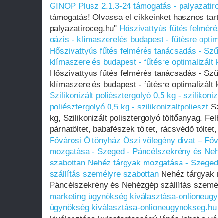
GINOP Plusz 2.1.3-24 támogatás - palyazatir
támogatás! Olvassa el cikkeinket hasznos tarta
palyazatiroceg.hu"
Hőszivattyús fűtés felméré
oázis - klímaszerelés budapest - fűtésre optim
Hőszivattyús fűtés felmérés tanácsadás - Szűc
klímaszerelés budapest - fűtésre optimalizált 
Hőszivattyús fűtés felmérés tanácsadás - Szűc
klímaszerelés budapest - fűtésre optimalizált 
Szilikonizált poliésztergolyó 0,5 kg - szilikoniz
poliésztergolyó 0,5 kg - szilikonizaltpolieszt
Sz
kg, Szilikonizált polisztergolyó töltőanyag. Fe
párnatöltet, babafészek töltet, rácsvédő töltet,
Fővárosi Öltönyház
Őszi vőlegény divat – Fő
mozgatása - Szeged - Páncélszekrény és Neh
szabottan
Nehéz tárgyak mozgatása - Szeged
szállítás személyre szabottan
Nehéz tárgyak 
Páncélszekrény és Nehézgép szállítás szemé
marketing ügynökség kiválasztása-onlioneug
ügynökség kiválasztása-onlioneugynokseg.hu