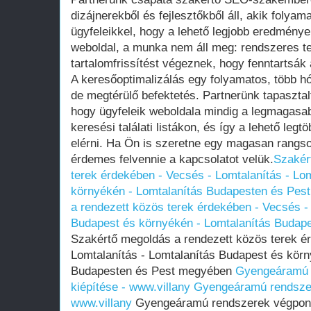
dizájnerekből és fejlesztőkből áll, akik foly
ügyfeleikkel, hogy a lehető legjobb eredmények
weboldal, a munka nem áll meg: rendszeres t
tartalomfrissítést végeznek, hogy fenntartsák 
A keresőoptimalizálás egy folyamatos, több 
de megtérülő befektetés. Partnerünk tapasztal
hogy ügyfeleik weboldala mindig a legmagasab
keresési találati listákon, és így a lehető legtö
elérni. Ha Ön is szeretne egy magasan rangsor
érdemes felvennie a kapcsolatot velük.
Szakér
terek érdekében - Vecsés - Lomtalanítás - Lo
környékén - Lomtalanítás Budapesten és Pes
a rendezett közös terek érdekében - Vecsés -
Budapest és környékén - Lomtalanítás Budap
Szakértő megoldás a rendezett közös terek é
Lomtalanítás - Lomtalanítás Budapest és körn
Budapesten és Pest megyében
Gyengeáramú 
kiépítése - www.villany
Gyengeáramú rendszere
www.villany
Gyengeáramú rendszerek végpont