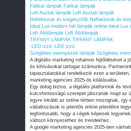
Falikar lámpák
Falikar lámpák
Loft Asztali lámpák
Loft Asztali lámpák
Reflektorok és kiegészítők
Reflektorok és kie
Ideal Lux modern fali lámpák online
Ideal Lux 
Loft Állólámpák
Loft Állólámpák
TIFFANY LÁMPÁK
TIFFANY LÁMPÁK
-LED izzó
-LED izzó
Szögletes mennyezeti lámpák
Szögletes menn
A digitális marketing rohamos fejlődésével a 
és kihívásokat tartogat számunkra. Partnerün
tapasztalatokkal rendelkezik ezen a területen,
marketing agencies 2025-ös kilátásaiba.
Egy dolog biztos, a digitális platformok és te
kulcsfontosságú szerepet játszanak majd az ü
egyre inkább az online térben mozognak, így 
vállalkozások is jelentős online jelenlétre teg
legfontosabb, hogy a cégek képesek legyenek
változó környezethez és trendekhez.
A google marketing agencies 2025-ben várhat