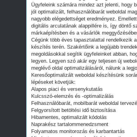
Ügyfeleink számára mindez azt jelenti, hogy b
jól optimalizált, felhasználóbarát weboldal m
nagyobb elégedettséget eredményez. Emellett 
digitális arculatának alappillére is, így döntő s
márkaépítésben és a vásárlók meggyőzésébe
Cégünk több éves tapasztalattal rendelkezik a
készítés terén. Szakértőink a legújabb trendek
megoldásokkal segítik ügyfeleinket abban, hogy
legyen. Legyen szó akár egy teljesen új webol
meglévő oldal optimalizálásáról, nálunk a legjo
Keresőoptimalizált weboldal készítésünk sorá
lépéseket követjük:
Alapos piaci és versenykutatás
Kulcsszó-elemzés és -optimalizálás
Felhasználóbarát, mobilbarát weboldal tervez
Felgyorsított betöltési idő biztosítása
Hibamentes, optimalizált kódolás
Naprakész tartalommenedzsment
Folyamatos monitorozás és karbantartás