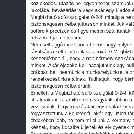
közlekedés, utazás ne legyen teher számunk
iskolába, bevásárlásra vagy akár egy kiadós éj
Megbízható sofőrszolgálat 0-24h mindig a ren
biztonságosan célba juttasson minket. A kiváló
sofőreik precízen és figyelmesen szállítanak,
felszerelt járművekben.
Nem kell aggódnunk amiatt sem, hogy milyen 
távolságra kell eljutnunk valahová. A Megbízh
készenlétben áll, hogy a nap bármely szakába
minket. Akár éjszaka kell hazajutnunk egy buli
órákban kell beérnünk a munkahelyünkre, a pr
rendelkezésünkre állnak. Tudhatjuk, hogy bár
biztonságosan célba érünk.
Emellett a Megbízható sofőrszolgálat 0-24h kü
alkalmakkor is, amikor nem vagyunk abban a
vezessünk. Legyen szó akár egy családi összej
fogyasztottunk a kelleténél, akár egy üzleti t
érdekében jobb, ha nem mi állunk a kormány mö
készek, hogy kocsiba üljenek és elvigyenek m