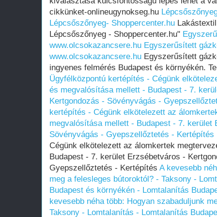
kiválasztása kulcsfontosságú lépés lehet a v
cikkünket-onlineugynokseg.hu
Lépcsőszőnyeg
Lépcsőszőnyeg- Shoppercenter.hu
Lakástexti
Lépcsőszőnyeg - Shoppercenter.hu"
Egyszerűs
www.olcsokazancsere.hu
Egyszerűsített gázk
www.olcsokazancsere.hu
Egyszerűsített gázké
ingyenes felmérés Budapest és környékén. Tel
Ügyfélközpontú kertépítés - Cégünk elkötele
és megvalósítása mellett - Budapest - 7. kerü
Kertgondozás - Sövényvágás - Gyepszellőztet
kertépítés - Cégünk elkötelezett az álomkert
megvalósítása mellett - Budapest - 7. kerület
Sövényvágás - Gyepszellőztetés - Kertépítés
Cégünk elkötelezett az álomkertek megtervezé
Budapest - 7. kerület Erzsébetváros - Kertgo
Gyepszellőztetés - Kertépítés
A kevesebb néh
meg a felesleges bútoroktól? - Taksony - Lomt
Budapest és környékén - Lomtalanítás Budap
kevesebb néha több: Hogyan szabaduljunk meg
Taksony - Lomtalanítás - Lomtalanítás Budape