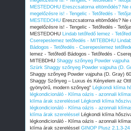
megelőzésre is! - Tengelic - Tetőfedés - Tetőj
MESTEDOHU
Ereszcsatorna eltömődés? Ne c
megelőzésre is! - Tengelic - Tetőfedés - Tetőj
MESTEDOHU
Ereszcsatorna eltömődés? Ne c
megelőzésre is! - Tengelic - Tetőfedés - Tetőj
MESTEDOHU
Lindab tetőfedő lemez - Tetőfe
Cserepeslemez tetőfedés - MITEBDHU
Lindab
Bádogos - Tetőfedés - Cserepeslemez tetőf
lemez - Tetőfedő Bádogos - Tetőfedés - Csere
MITEBDHU
Shaggy szőnyeg Powder vajpuha 
Szürk
Shaggy szőnyeg Powder vajpuha (D. G
Shaggy szőnyeg Powder vajpuha (D. Gray) 6
Shaggy Szőnyeg – Luxus és Kényelem az Ott
gyönyörű, modern szőnyeg"
Légkondi klíma hő
légkondicionáló - Klíma oázis - azonnali klíma
klíma árak szereléssel
Légkondi klíma hősziva
légkondicionáló - Klíma oázis - azonnali klíma
klíma árak szereléssel
Légkondi klíma hősziva
légkondicionáló - Klíma oázis - azonnali klíma
klíma árak szereléssel
GINOP Plusz 2.1.3-24 