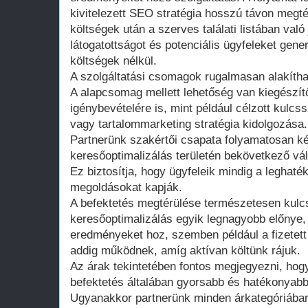
kivitelezett SEO stratégia hosszú távon megté
költségek után a szerves találati listában val
látogatottságot és potenciális ügyfeleket gener
költségek nélkül.
A szolgáltatási csomagok rugalmasan alakíthat
A alapcsomag mellett lehetőség van kiegészít
igénybevételére is, mint például célzott kulc
vagy tartalommarketing stratégia kidolgozása.
Partnerünk szakértői csapata folyamatosan ké
keresőoptimalizálás területén bekövetkező vál
Ez biztosítja, hogy ügyfeleik mindig a leghat
megoldásokat kapják.
A befektetés megtérülése természetesen kulc
keresőoptimalizálás egyik legnagyobb előnye,
eredményeket hoz, szemben például a fizetett
addig működnek, amíg aktívan költünk rájuk.
Az árak tekintetében fontos megjegyezni, ho
befektetés általában gyorsabb és hatékonyab
Ugyanakkor partnerünk minden árkategóriában