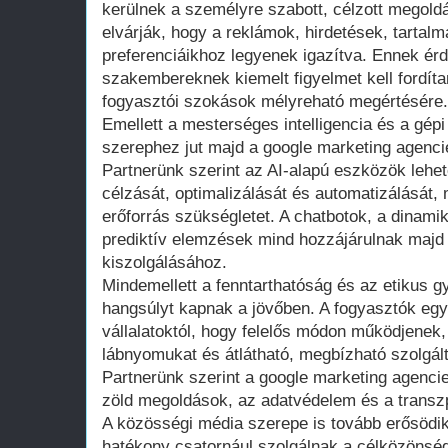
kerülnek a személyre szabott, célzott megold
elvárják, hogy a reklámok, hirdetések, tartal
preferenciáikhoz legyenek igazítva. Ennek é
szakembereknek kiemelt figyelmet kell fordít
fogyasztói szokások mélyreható megértésére.
Emellett a mesterséges intelligencia és a gép
szerephez jut majd a google marketing agencie
Partnerünk szerint az AI-alapú eszközök lehe
célzását, optimalizálását és automatizálását
erőforrás szükségletet. A chatbotok, a dinami
prediktív elemzések mind hozzájárulnak majd 
kiszolgálásához.
Mindemellett a fenntarthatóság és az etikus g
hangsúlyt kapnak a jövőben. A fogyasztók egy
vállalatoktól, hogy felelős módon működjenek
lábnyomukat és átlátható, megbízható szolgál
Partnerünk szerint a google marketing agenci
zöld megoldások, az adatvédelem és a transzp
A közösségi média szerepe is tovább erősödik
hatékony csatornául szolgálnak a célközönség