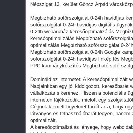
Népsziget 13. kerület Göncz Árpád városközp
Megbízható sofőrszolgálat 0-24h havidíjas ke
sofőrszolgálat 0-24h havidíjas digitális ügyn
0-24h webáruház keresőoptimalizálás Megbízh
keresőoptimalizálás Megbízható sofőrszolgál
optimalizálás Megbízható sofőrszolgálat 0-24
Megbízható sofőrszolgálat 0-24h Google kam
sofőrszolgálat 0-24h havidíjas linképítés Meg
PPC kampánykészítés Megbízható sofőrszolgál
Domináld az internetet: A keresőoptimalizált w
Napjainkban egy jól kidolgozott, keresőbarát 
vállalkozás sikeréhez. Hiszen a potenciális ü
interneten tájékozódik, mielőtt egy szolgáltat
Cégünk kiemelt figyelmet fordít arra, hogy üg
látványos és felhasználóbarát legyen, hanem
optimalizált.
A keresőoptimalizálás lényege, hogy webolda