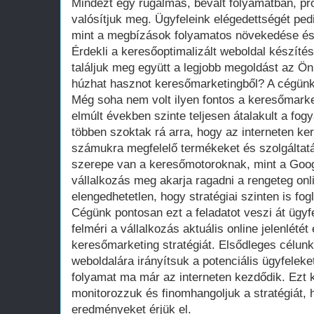
Mindezt egy rugalmas, bevált folyamatban, pr
valósítjuk meg. Ügyfeleink elégedettségét ped
mint a megbízások folyamatos növekedése és 
Érdekli a keresőoptimalizált weboldal készíté
találjuk meg együtt a legjobb megoldást az 
húzhat hasznot keresőmarketingből? A cégün
Még soha nem volt ilyen fontos a keresőmarke
elmúlt években szinte teljesen átalakult a fog
többen szoktak rá arra, hogy az interneten k
számukra megfelelő termékeket és szolgáltat
szerepe van a keresőmotoroknak, mint a Goog
vállalkozás meg akarja ragadni a rengeteg onl
elengedhetetlen, hogy stratégiai szinten is fo
Cégünk pontosan ezt a feladatot veszi át ügyf
felméri a vállalkozás aktuális online jelenlét
keresőmarketing stratégiát. Elsődleges célunk
weboldalára irányítsuk a potenciális ügyfeleke
folyamat ma már az interneten kezdődik. Ezt 
monitorozzuk és finomhangoljuk a stratégiát, 
eredményeket érjük el.