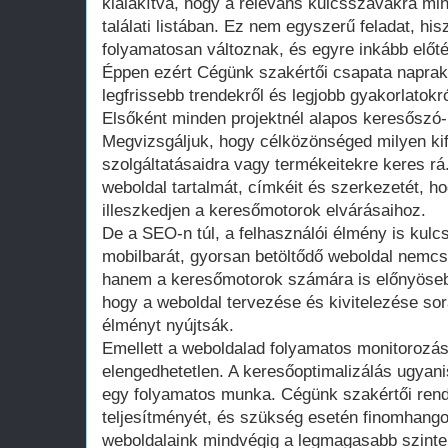
kialakítva, hogy a releváns kulcsszavakra min
találati listában. Ez nem egyszerű feladat, hi
folyamatosan változnak, és egyre inkább előté
Éppen ezért Cégünk szakértői csapata naprak
legfrissebb trendekről és legjobb gyakorlatokró
Elsőként minden projektnél alapos keresőszó-
Megvizsgáljuk, hogy célközönséged milyen kif
szolgáltatásaidra vagy termékeitekre keres rá
weboldal tartalmát, címkéit és szerkezetét, ho
illeszkedjen a keresőmotorok elvárásaihoz.
De a SEO-n túl, a felhasználói élmény is kul
mobilbarát, gyorsan betöltődő weboldal nemcsa
hanem a keresőmotorok számára is előnyösebb
hogy a weboldal tervezése és kivitelezése sor
élményt nyújtsák.
Emellett a weboldalad folyamatos monitorozás
elengedhetetlen. A keresőoptimalizálás ugyan
egy folyamatos munka. Cégünk szakértői ren
teljesítményét, és szükség esetén finomhangol
weboldalaink mindvégig a legmagasabb szinten