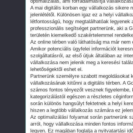
optimalizálás, ami forradalmasítja vállalkozás
A mai digitális korban egy vállalkozás sikere 
jelenlététől. Különösen igaz ez a helyi vállal
létfontosságú, hogy megtalálhatóak legyenek a
professzionális segítséget partnerünk, aki a 
területén kiemelkedő szakértelemmel rendelke
Az online térben való láthatóság ma már nem
Amikor potenciális ügyfelei információt keres
szolgáltatásról, az első útjuk általában az int
vállalkozása nem jelenik meg a keresési talála
lehetőségektől eshet el.
Partnerünk személyre szabott megoldásokat k
vállalkozásának kitűnni a digitális térben. A 
számos fontos tényezőt vesznek figyelembe, 
kategorizálástól egészen a részletes céginfo
során különös hangsúlyt fektetnek a helyi ker
hiszen a legtöbb vállalkozás számára ez jelen
Az optimalizálási folyamat során partnerünk 
arról, hogy vállalkozása minden fontos inform
legyen. Ez magában foglalja a nyitvatartási id