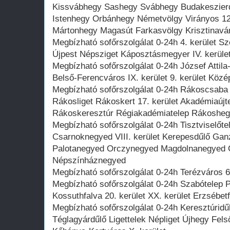
Kissvábhegy Sashegy Svábhegy Budakeszierdő
Istenhegy Orbánhegy Németvölgy Virányos 12
Mártonhegy Magasút Farkasvölgy Krisztinavá
Megbízható sofőrszolgálat 0-24h 4. kerület S
Újpest Népsziget Káposztásmegyer IV. kerüle
Megbízható sofőrszolgálat 0-24h József Attila
Belső-Ferencváros IX. kerület 9. kerület Köz
Megbízható sofőrszolgálat 0-24h Rákoscsaba
Rákosliget Rákoskert 17. kerület Akadémiaúj
Rákoskeresztúr Régiakadémiatelep Rákoshe
Megbízható sofőrszolgálat 0-24h Tisztviselő
Csarnoknegyed VIII. kerület Kerepesdűlő Gan
Palotanegyed Orczynegyed Magdolnanegyed 
Népszínháznegyed
Megbízható sofőrszolgálat 0-24h Terézváros 6.
Megbízható sofőrszolgálat 0-24h Szabótelep 
Kossuthfalva 20. kerület XX. kerület Erzsébe
Megbízható sofőrszolgálat 0-24h Keresztúrid
Téglagyárdűlő Ligettelek Népliget Újhegy Fels