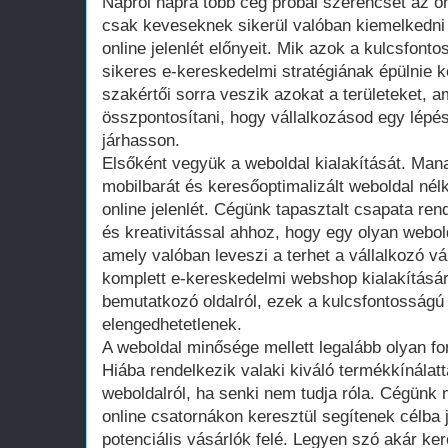
Napról napra több cég próbál szerencsét az on
csak keveseknek sikerül valóban kiemelkedni
online jelenlét előnyeit. Mik azok a kulcsfon
sikeres e-kereskedelmi stratégiának épülnie 
szakértői sorra veszik azokat a területeket,
összpontosítani, hogy vállalkozásod egy lépés
járhasson.
Elsőként vegyük a weboldal kialakítását. Man
mobilbarát és keresőoptimalizált weboldal nélk
online jelenlét. Cégünk tapasztalt csapata re
és kreativitással ahhoz, hogy egy olyan webol
amely valóban leveszi a terhet a vállalkozó vá
komplett e-kereskedelmi webshop kialakításá
bemutatkozó oldalról, ezek a kulcsfontosság
elengedhetetlenek.
A weboldal minősége mellett legalább olyan fon
Hiába rendelkezik valaki kiváló termékkínálatt
weboldalról, ha senki nem tudja róla. Cégünk
online csatornákon keresztül segítenek célba j
potenciális vásárlók felé. Legyen szó akár ke