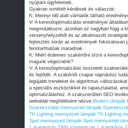
nyújtani ügyfeleinek.
Gyakran ismételt kérdések és válaszok:
K: Mennyi idő alatt várhatók látható eredmény
V: A keresőoptimalizálás eredményei általába
megmutatkozni, azonban ez nagyban függ a kii
versenyhelyzettől és az alkalmazott stratégiá
fejlesztés során az eredmények fokozatosan 
fenntarthatóak maradnak.
K: Miért érdemes szakértőre bízni a keresőopt
magunk végeznénk?
V: A keresőoptimalizálás összetett szakterüle
és fejlődik. A szakértői csapat naprakész tudá
legújabb trendeket és algoritmus változásokat
a speciális eszközökkel és tapasztalattal, a
optimalizáláshoz. A szakszerűtlen SEO tevéke
weboldal megítélésére nézve.
Modern lámpák
Gyerekszobai mennyezeti lámpák
Gyerekszob
TK Lighting mennyezeti lámpák
TK Lighting m
Spot mennyezeti lámpák
Spot mennyezeti lá
1 áramkörös 230V sínrendszer
1 áramkörös 2