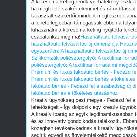
A keresőmarketing rendkívül hatékony eszköz
ha megfelelő szakértelemmel és ráfordítással
tapasztalt szakértői mindent megtesznek anna
a lehető legjobban támogassuk ebben a folya
kihasználni a keresőmarketing nyújtotta lehe
csapatunkat még ma!
Használtautó felvásárlá
használtautó felvásárlás új dimenziója
Használ
egyszerűen: A használtautó felvásárlás új dim
Szilikonizált poliésztergolyó: A textilipar for
poliésztergolyó: A textilipar forradalmi megold
Prémium és luxus lakóautó bérlés - Fedezd fel
Prémium és luxus lakóautó bérlés a tökéletes
lakóautó bérlés - Fedezd fel a szabadság új d
lakóautó bérlés a tökéletes utazáshoz
Kreatív ügynökség pest megye - Fedezd fel a k
lehetőségeit - Így dolgozik egy kreatív ügynö
A kreatív iparág az egyik legdinamikusabban fe
és az innovatív gondolkodás találkozik. Ebbe
közegben tevékenykednek a kreatív ügynöksé
segítik egyedi és figyelemfelkeltő megoldáso