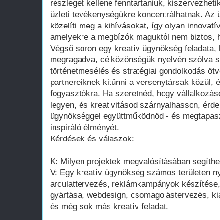
részleget kellene fenntartaniuk, kiszervezheti
üzleti tevékenységükre koncentrálhatnak. Az
közelíti meg a kihívásokat, így olyan innovatí
amelyekre a megbízók maguktól nem biztos, h
Végső soron egy kreatív ügynökség feladata, 
megragadva, célközönségük nyelvén szólva sik
történetmesélés és stratégiai gondolkodás öt
partnereiknek kitűnni a versenytársak közül,
fogyasztókra. Ha szeretnéd, hogy vállalkozás
legyen, és kreativitásod szárnyalhasson, érde
ügynökséggel együttműködnöd - és megtapasz
inspiráló élményét.
Kérdések és válaszok:
K: Milyen projektek megvalósításában segíthe
V: Egy kreatív ügynökség számos területen ny
arculattervezés, reklámkampányok készítése,
gyártása, webdesign, csomagolástervezés, kiál
és még sok más kreatív feladat.