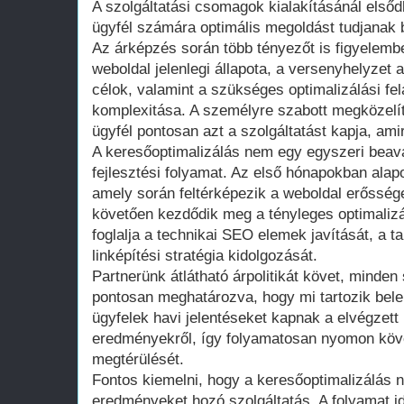
A szolgáltatási csomagok kialakításánál els
ügyfél számára optimális megoldást tudjanak b
Az árképzés során több tényezőt is figyelembe
weboldal jelenlegi állapota, a versenyhelyzet a
célok, valamint a szükséges optimalizálási f
komplexitása. A személyre szabott megközelít
ügyfél pontosan azt a szolgáltatást kapja, am
A keresőoptimalizálás nem egy egyszeri bea
fejlesztési folyamat. Az első hónapokban alapo
amely során feltérképezik a weboldal erőssége
követően kezdődik meg a tényleges optimali
foglalja a technikai SEO elemek javítását, a t
linképítési stratégia kidolgozását.
Partnerünk átlátható árpolitikát követ, minde
pontosan meghatározva, hogy mi tartozik bele 
ügyfelek havi jelentéseket kapnak a elvégzett
eredményekről, így folyamatosan nyomon köve
megtérülését.
Fontos kiemelni, hogy a keresőoptimalizálás 
eredményeket hozó szolgáltatás. A folyamat i