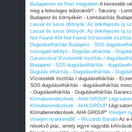
Budapesten és Pest megyében
A kevesebb né
meg a felesleges bútoroktól? - Taksony - Lomt
Budapest és környékén - Lomtalanítás Buda
casual és luxus öltönyök: Az önkifejezés új sz
casual és luxus öltönyök: Az önkifejezés új sz
Not Found
404 Not Found
Vízvezeték tisztítás
Duguláselhárítás Budapest - SOS duguláselhár
mosogató lefolyó - Dugulás elhárítás - Dugulá
Garanciával
Vízvezeték tisztítás / duguláselh
Budapest - SOS duguláselhárítás - duguláselh
Dugulás elhárítás - Duguláselhárítás - Dugulá
Vízvezeték tisztítás / duguláselhárítás - Ecse
SOS duguláselhárítás - duguláselhárítás mosog
- Duguláselhárítás - Duguláselhárítás Garanc
Klímaberendezések - AHA GROUP
Légcsator
Klímaberendezések - AHA GROUP
Légcsatorn
Klímaberendezések, AHA GROUP"
Viseljen n
Viseljen nyakkendőt! – Riccardo Banatti
Az e-
növekvő piac, amely egyre nagyobb kihívások el