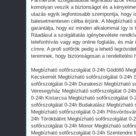
Partnerünk szolgáltatását leginkább azok vesz
komolyan veszik a biztonságot és a kényelmet
utazás egyik legfontosabb szempontja, hogy 
balesetmentesen célba érjünk. A Megbízható s
garantálja, hogy ez minden alkalommal így is t
Ráadásul a szolgáltatás igénybevétele rendkí
telefonhívás vagy egy online foglalás, és már 
címre. A profi sofőrök pedig a lehető legrövide
teremnek, hogy biztonságosan a rendeltetési 
Megbízható sofőrszolgálat 0-24h Gödöllő Megb
Kecskemét Megbízható sofőrszolgálat 0-24h 
sofőrszolgálat 0-24h Dunakeszi Megbízható so
Veresegyház Megbízható sofőrszolgálat 0-24h
0-24h Kistarcsa Megbízható sofőrszolgálat 0
sofőrszolgálat 0-24h Budakalász Megbízható s
Megbízható sofőrszolgálat 0-24h Pilisvörösvá
24h Törökbálint Megbízható sofőrszolgálat 0
sofőrszolgálat 0-24h Monor Megbízható sofőrs
Megbízható sofőrszolgálat 0-24h Szentendre 