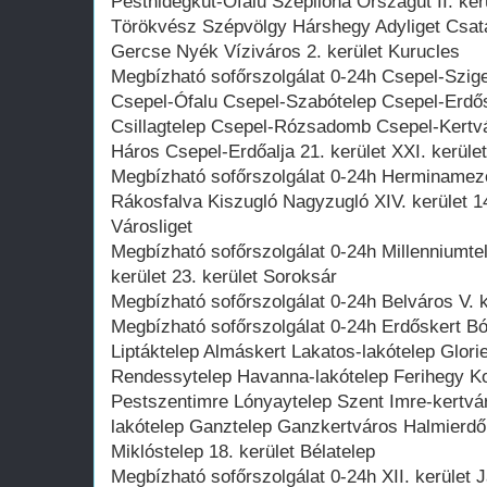
Pesthidegkút-Ófalu Szépilona Országút II. ker
Törökvész Szépvölgy Hárshegy Adyliget Csa
Gercse Nyék Víziváros 2. kerület Kurucles
Megbízható sofőrszolgálat 0-24h Csepel-Szi
Csepel-Ófalu Csepel-Szabótelep Csepel-Erdő
Csillagtelep Csepel-Rózsadomb Csepel-Kertvá
Háros Csepel-Erdőalja 21. kerület XXI. kerüle
Megbízható sofőrszolgálat 0-24h Herminamez
Rákosfalva Kiszugló Nagyzugló XIV. kerület 14
Városliget
Megbízható sofőrszolgálat 0-24h Millenniumtel
kerület 23. kerület Soroksár
Megbízható sofőrszolgálat 0-24h Belváros V. ke
Megbízható sofőrszolgálat 0-24h Erdőskert B
Liptáktelep Almáskert Lakatos-lakótelep Gloriet
Rendessytelep Havanna-lakótelep Ferihegy Ko
Pestszentimre Lónyaytelep Szent Imre-kertváro
lakótelep Ganztelep Ganzkertváros Halmierdő
Miklóstelep 18. kerület Bélatelep
Megbízható sofőrszolgálat 0-24h XII. kerület 