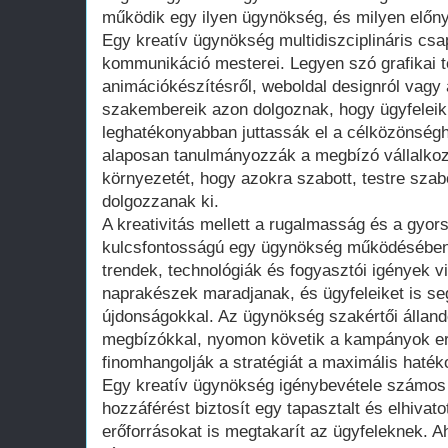
működik egy ilyen ügynökség, és milyen előny
Egy kreatív ügynökség multidiszciplináris csap
kommunikáció mesterei. Legyen szó grafikai t
animációkészítésről, weboldal designról vagy
szakembereik azon dolgoznak, hogy ügyfeleik
leghatékonyabban juttassák el a célközönség
alaposan tanulmányozzák a megbízó vállalkozá
környezetét, hogy azokra szabott, testre szabo
dolgozzanak ki.
A kreativitás mellett a rugalmasság és a gyo
kulcsfontosságú egy ügynökség működésében.
trendek, technológiák és fogyasztói igények v
naprakészek maradjanak, és ügyfeleiket is seg
újdonságokkal. Az ügynökség szakértői álland
megbízókkal, nyomon követik a kampányok er
finomhangolják a stratégiát a maximális haté
Egy kreatív ügynökség igénybevétele számos e
hozzáférést biztosít egy tapasztalt és elhivato
erőforrásokat is megtakarít az ügyfeleknek. Ah