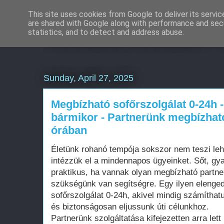
This site uses cookies from Google to deliver its servic
are shared with Google along with performance and secu
Weboldal készítés 
statistics, and to detect and address abuse.
Sunday, April 27, 2025
Megbízható sofőrszolgálat 0-24h -
bármikor - Partnerünk megbízható
órában
Életünk rohanó tempója sokszor nem teszi le
intézzük el a mindennapos ügyeinket. Sőt, gy
praktikus, ha vannak olyan megbízható partne
szükségünk van segítségre. Egy ilyen elenged
sofőrszolgálat 0-24h, akivel mindig számítha
és biztonságosan eljussunk úti célunkhoz.
Partnerünk szolgáltatása kifejezetten arra lett