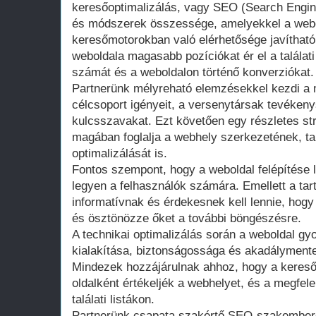
keresőoptimalizálás, vagy SEO (Search Engin
és módszerek összessége, amelyekkel a webol
keresőmotorokban való elérhetősége javíthat
weboldala magasabb pozíciókat ér el a találati 
számát és a weboldalon történő konverziókat.
Partnerünk mélyreható elemzésekkel kezdi a 
célcsoport igényeit, a versenytársak tevéken
kulcsszavakat. Ezt követően egy részletes str
magában foglalja a webhely szerkezetének, t
optimalizálását is.
Fontos szempont, hogy a weboldal felépítése 
legyen a felhasználók számára. Emellett a ta
informatívnak és érdekesnek kell lennie, hogy 
és ösztönözze őket a további böngészésre.
A technikai optimalizálás során a weboldal gy
kialakítása, biztonságossága és akadálymente
Mindezek hozzájárulnak ahhoz, hogy a keres
oldalként értékeljék a webhelyet, és a megfele
találati listákon.
Partnerünk csapata szakértő SEO-szakembere