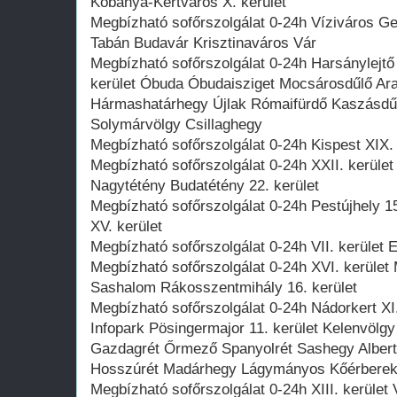
Kőbánya-Kertváros X. kerület
Megbízható sofőrszolgálat 0-24h Víziváros Gell
Tabán Budavár Krisztinaváros Vár
Megbízható sofőrszolgálat 0-24h Harsánylejt
kerület Óbuda Óbudaisziget Mocsárosdűlő A
Hármashatárhegy Újlak Rómaifürdő Kaszásdűl
Solymárvölgy Csillaghegy
Megbízható sofőrszolgálat 0-24h Kispest XIX. 
Megbízható sofőrszolgálat 0-24h XXII. kerüle
Nagytétény Budatétény 22. kerület
Megbízható sofőrszolgálat 0-24h Pestújhely 15
XV. kerület
Megbízható sofőrszolgálat 0-24h VII. kerület 
Megbízható sofőrszolgálat 0-24h XVI. kerület
Sashalom Rákosszentmihály 16. kerület
Megbízható sofőrszolgálat 0-24h Nádorkert XI
Infopark Pösingermajor 11. kerület Kelenvöl
Gazdagrét Őrmező Spanyolrét Sashegy Albert
Hosszúrét Madárhegy Lágymányos Kőérberek
Megbízható sofőrszolgálat 0-24h XIII. kerület 