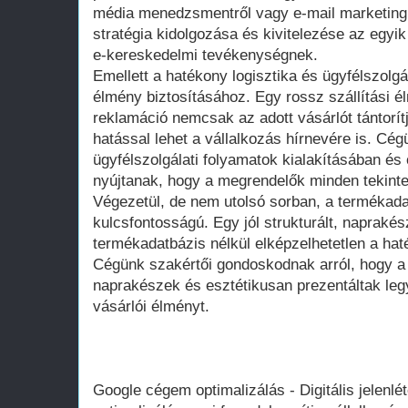
média menedzsmentről vagy e-mail marketingr
stratégia kidolgozása és kivitelezése az egyi
e-kereskedelmi tevékenységnek.
Emellett a hatékony logisztika és ügyfélszolgá
élmény biztosításához. Egy rossz szállítási é
reklamáció nemcsak az adott vásárlót tántorít
hatással lehet a vállalkozás hírnevére is. Cég
ügyfélszolgálati folyamatok kialakításában és 
nyújtanak, hogy a megrendelők minden tekinte
Végezetül, de nem utolsó sorban, a termékad
kulcsfontosságú. Egy jól strukturált, naprakés
termékadatbázis nélkül elképzelhetetlen a hat
Cégünk szakértői gondoskodnak arról, hogy a
naprakészek és esztétikusan prezentáltak legye
vásárlói élményt.
Google cégem optimalizálás - Digitális jelen