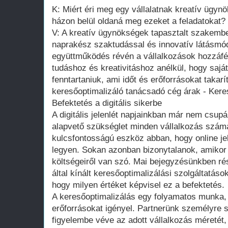
K: Miért éri meg egy vállalatnak kreatív ügyn
házon belül oldaná meg ezeket a feladatokat?
V: A kreatív ügynökségek tapasztalt szakemb
naprakész szaktudással és innovatív látásmód
együttműködés révén a vállalkozások hozzáfér
tudáshoz és kreativitáshoz anélkül, hogy saját
fenntartaniuk, ami időt és erőforrásokat tak
keresőoptimalizáló tanácsadó cég árak - Kere
Befektetés a digitális sikerbe
A digitális jelenlét napjainkban már nem csu
alapvető szükséglet minden vállalkozás számá
kulcsfontosságú eszköz abban, hogy online je
legyen. Sokan azonban bizonytalanok, amikor
költségeiről van szó. Mai bejegyzésünkben ré
által kínált keresőoptimalizálási szolgáltatás
hogy milyen értéket képvisel ez a befektetés.
A keresőoptimalizálás egy folyamatos munka, 
erőforrásokat igényel. Partnerünk személyre 
figyelembe véve az adott vállalkozás méretét, 