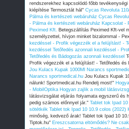
rendszerekhez kapcsolódó főbb tevékenységi t
kiépítése Termosztát hál"
Cycas Revoluta 110
Pálma és kertészeti webáruház
Cycas Revolu
- Pálma és kertészeti webáruház
Kapcsolat - 
Peximed Kft.
Betegszállítás Peximed Kft-vel 
személyzettel, hívjon minket bizalommal - Pe
kezdéssel - Profik végezzék el a felújítást! -
kezdéssel
Tetőfedés azonnali kezdéssel - Profi
Tetőfedés és Bádogozás azonnali kezdéssel
T
Profik végezzék el a felújítást! - Tetőfedés 
Jou Kulacs Kupak 1000Ml Narancs sportmedic
Narancs sportmedical.hu
Jou Kulacs Kupak 10
nálunk! Sportmedical.hu Rendelj most!"
Hogyan
- MobilOptika
Hogyan zajlik a mobil látásvizsg
látásvizsgálat eljárás folyamata egyszerű és
pedig számos előnnyel jár."
Tablet tok Ipad 1
sötétkék
Tablet tok Ipad 10 10.9 colos (2022)
minőség, kedvező árak! Tablet tok Ipad 10 10
Tiptok.hu"
Ereszcsatorna eltömődés? Ne csak 