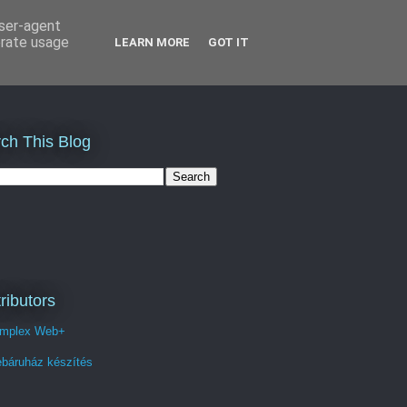
user-agent
erate usage
LEARN MORE
GOT IT
ch This Blog
ributors
mplex Web+
báruház készítés