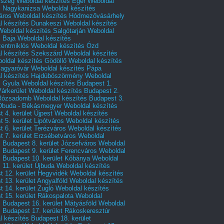
rszeg
Weboldal készítés Eger
Weboldal
s Nagykanizsa
Weboldal készítés
áros
Weboldal készítés Hódmezővásárhely
l készítés Dunakeszi
Weboldal készítés
Weboldal készítés Salgótarján
Weboldal
s Baja
Weboldal készítés
zentmiklós
Weboldal készítés Ózd
l készítés Szekszárd
Weboldal készítés
oldal készítés Gödöllő
Weboldal készítés
agyaróvár
Weboldal készítés Pápa
l készítés Hajdúböszörmény
Weboldal
s Gyula
Weboldal készítés Budapest 1.
Várkerület
Weboldal készítés Budapest 2.
 Rózsadomb
Weboldal készítés Budapest 3.
 Óbuda - Békásmegyer
Weboldal készítés
 4. kerület Újpest
Weboldal készítés
 5. kerület Lipótváros
Weboldal készítés
 6. kerület Terézváros
Weboldal készítés
 7. kerület Erzsébetváros
Weboldal
 Budapest 8. kerület Józsefváros
Weboldal
 Budapest 9. kerület Ferencváros
Weboldal
s Budapest 10. kerület Kőbánya
Weboldal
 11. kerület Újbuda
Weboldal készítés
t 12. kerület Hegyvidék
Weboldal készítés
 13. kerület Angyalföld
Weboldal készítés
 14. kerület Zugló
Weboldal készítés
 15. kerület Rákospalota
Weboldal
 Budapest 16. kerület Mátyásföld
Weboldal
 Budapest 17. kerület Rákoskeresztúr
 készítés Budapest 18. kerület