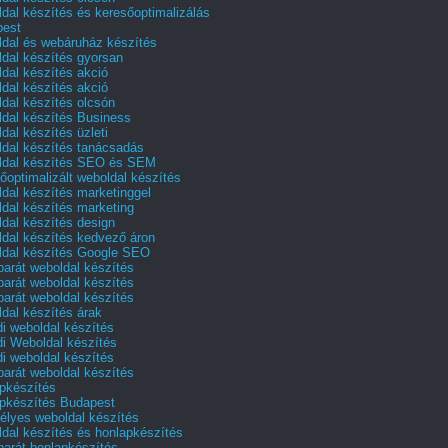
dal készítés és keresőoptimalizálás
pest
dal és webáruház készítés
dal készítés gyorsan
dal készítés akció
dal készítés akció
dal készítés olcsón
dal készítés Business
dal készítés üzleti
dal készítés tanácsadás
dal készítés SEO és SEM
őoptimalizált weboldal készítés
dal készítés marketinggel
dal készítés marketing
dal készítés design
dal készítés kedvező áron
dal készítés Google SEO
barát weboldal készítés
barát weboldal készítés
barát weboldal készítés
dal készítés árak
i weboldal készítés
i Weboldal készítés
i weboldal készítés
barát weboldal készítés
pkészítés
pkészítés Budapest
lyes weboldal készítés
dal készítés és honlapkészítés
barát honlapkészítés