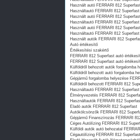
Használt autó‎ FERRARI 812 Superfas
Használtautó‎ FERRARI 812 Superfast
Használt autó‎ FERRARI 812 Superfas
Használtautó‎ FERRARI 812 Superfast
Használt autó‎ FERRARI 812 Superfas
Használtautó‎ FERRARI 812 Superfast
Használt autó‎k FERRARI 812 Superfa
Autó értékesítő
Értékesítési szakértő
FERRARI 812 Superfast autó értékesí
FERRARI 812 Superfast autó értékesít
Külföldről behozott autók forgalomba
Külföldről behozott autó forgalomba 
Gépjármű forgalomba helyezése FERR
Külföldről behozott FERRARI 812 Supe
Használtautó‎ FERRARI 812 Superfast
Élményvezetés FERRARI 812 Superfa
Használtautó‎k FERRARI 812 Superfas
Eladó autók FERRARI 812 Superfast
Autókölcsönzők FERRARI 812 Superf
Gépjármű Finanszírozás FERRARI 812
Céges Autólízing FERRARI 812 Super
Külföldi autók‎ autó behozatal FERRAR
Cégautólízing FERRARI 812 Superfas