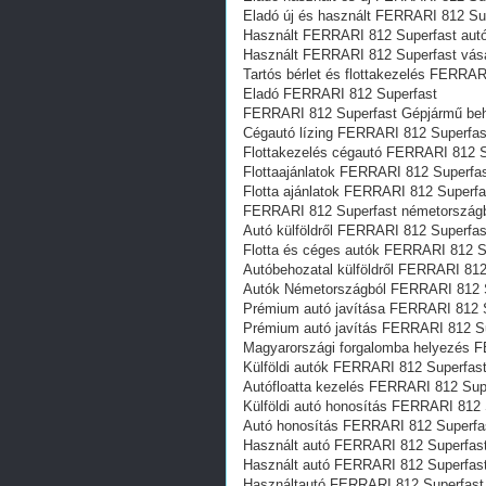
Eladó új és használt FERRARI 812 Su
Használt FERRARI 812 Superfast aut
Használt FERRARI 812 Superfast vás
Tartós bérlet és flottakezelés FERRAR
Eladó FERRARI 812 Superfast
FERRARI 812 Superfast Gépjármű beho
Cégautó lízing FERRARI 812 Superfas
Flottakezelés cégautó FERRARI 812 S
Flottaajánlatok FERRARI 812 Superfa
Flotta ajánlatok FERRARI 812 Superfa
FERRARI 812 Superfast németország
Autó külföldről FERRARI 812 Superfas
Flotta és céges autók FERRARI 812 S
Autóbehozatal külföldről FERRARI 812
Autók Németországból‎ FERRARI 812 
Prémium autó javítása FERRARI 812 
Prémium autó javítás FERRARI 812 S
Magyarországi forgalomba helyezés 
Külföldi autók‎ FERRARI 812 Superfas
Autófloatta kezelés FERRARI 812 Sup
Külföldi autó honosítás FERRARI 812 
Autó honosítás FERRARI 812 Superfa
Használt autó‎ FERRARI 812 Superfas
Használt autó‎ FERRARI 812 Superfas
Használtautó‎ FERRARI 812 Superfast