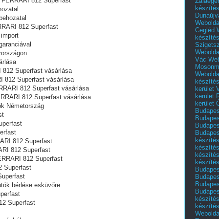
l FERRARI 812 Superfast
Zalaege
készíté
ozatal
Dunaújv
behozatal
Webolda
ERRARI 812 Superfast
Cegléd
import
készíté
garanciával
Szigets
Webolda
országon‎
Vác
Web
árlása
Mosonm
812 Superfast vásárlása
Webolda
 812 Superfast vásárlása
készíté
RRARI 812 Superfast vásárlása
kerület 
kerület
ERRARI 812 Superfast vásárlása
kerület
ók Németország
Budapest
st
Budapest
perfast
Budapest
erfast
Budapest
készítés
ARI 812 Superfast
készítés
ARI 812 Superfast
készíté
ERRARI 812 Superfast
készítés
 Superfast
Budapes
uperfast
Budapest
Budapest
tók bérlése esküvőre
Budapest
perfast
készítés
2 Superfast
készítés
Weboldal