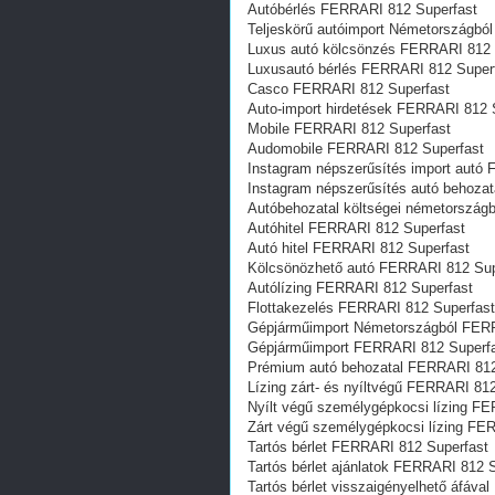
Autóbérlés FERRARI 812 Superfast
Teljeskörű autóimport Németországbó
Luxus autó kölcsönzés FERRARI 812 
Luxusautó bérlés FERRARI 812 Super
Casco FERRARI 812 Superfast
Auto-import hirdetések FERRARI 812 
Mobile FERRARI 812 Superfast
Audomobile FERRARI 812 Superfast
Instagram népszerűsítés import autó
Instagram népszerűsítés autó behoza
Autóbehozatal költségei németország
Autóhitel FERRARI 812 Superfast
Autó hitel FERRARI 812 Superfast
Kölcsönözhető autó FERRARI 812 Sup
Autólízing FERRARI 812 Superfast
Flottakezelés FERRARI 812 Superfast
Gépjárműimport Németországból FERR
Gépjárműimport FERRARI 812 Superf
Prémium autó behozatal FERRARI 812
Lízing zárt- és nyíltvégű FERRARI 81
Nyílt végű személygépkocsi lízing F
Zárt végű személygépkocsi lízing FE
Tartós bérlet FERRARI 812 Superfast
Tartós bérlet ajánlatok FERRARI 812 
Tartós bérlet visszaigényelhető áfáv