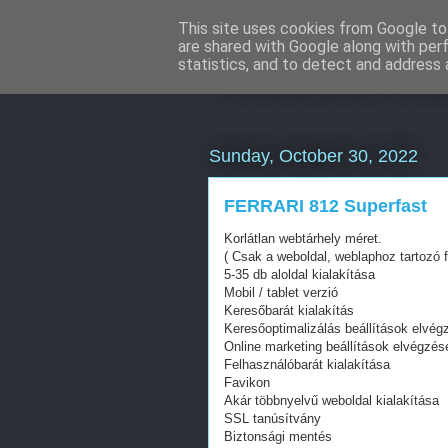
This site uses cookies from Google to 
are shared with Google along with per
Weboldal kés
statistics, and to detect and address 
Sunday, October 30, 2022
FERRARI 812 Superfast
Korlátlan webtárhely méret.
( Csak a weboldal, weblaphoz tartozó f
5-35 db aloldal kialakítása
Mobil / tablet verzió
Keresőbarát kialakítás
Keresőoptimalizálás beállítások elvég
Online marketing beállítások elvégzés
Felhasználóbarát kialakítása
Favikon
Akár többnyelvű weboldal kialakítása
SSL tanúsítvány
Biztonsági mentés