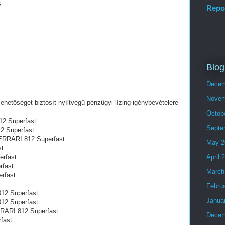
s
Repo
Blog
Decem
Novem
lehetőséget biztosít nyíltvégű pénzügyi lízing igénybevételére
Octob
12 Superfast
Septe
2 Superfast
 FERRARI 812 Superfast
May 2
st
erfast
April 
rfast
March
rfast
Febru
12 Superfast
Janua
12 Superfast
RARI 812 Superfast
Decem
fast