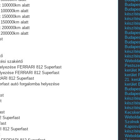
Budapest
t 100000km alatt
Budapest
 100000km alatt
készítés
t 150000km alatt
készítés
 150000km alatt
készíté
t 200000km alatt
készítés
Budapes
 200000km alatt
Budapest
st
Budapest
Budapest
készítés
tő
készítés
Weboldal
ési szakértő
Pestszen
 helyezése FERRARI 812 Superfast
kerület 
helyezése FERRARI 812 Superfast
kerület 
ARI 812 Superfast
21. kerü
rfast autó forgalomba helyezése
kerület 
Budapest
Budapes
st
készíté
t
készíté
készíté
ast
Kecske
Webolda
 Superfast
Szolnok
fast
Kaposvá
I 812 Superfast
készíté
t
Webolda