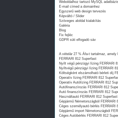
Weboldalhoz tartozó MySQL adatbázi
E-mail címed a domainhez
Egyszerű web design tervezés
Képváltó / Slider
Szöveges aloldal kialakítás
Galéria
Blog
Fix fejléc
GDPR süti elfogadó sáv
A vételár 27 % Áfa-t tartalmaz, amely 
FERRARI 812 Superfast
Nyílt végű pénzügyi lízing FERRARI 8
Nyíltvégű pénzügyi lízing FERRARI 81
Költségként elszámolható bérleti díj
Operatív lízing FERRARI 812 Superfa
Operatív Autólízing FERRARI 812 Sup
Autófinanszírozás FERRARI 812 Supe
Autó finanszírozás FERRARI 812 Supe
Használtautó FERRARI 812 Superfast
Gépjármű Németországból FERRARI 8
Céges személyautó bérlés FERRARI 8
Gépjármű import Németországból FER
Céges Autóbérlés FERRARI 812 Super