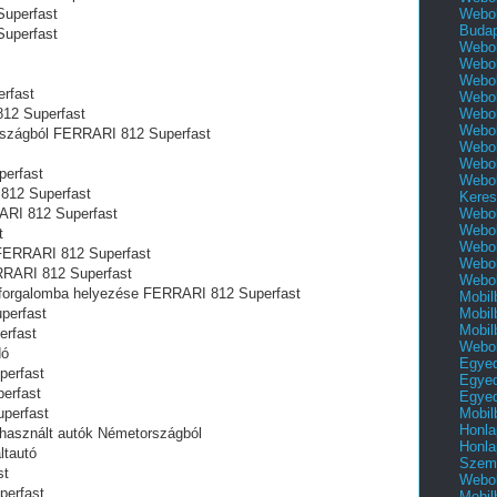
Webol
uperfast
Buda
uperfast
Webol
Webol
Webol
rfast
Webol
Webol
12 Superfast
Webol
rszágból FERRARI 812 Superfast
Webol
Webol
erfast
Webol
 812 Superfast
Keres
Webol
ARI 812 Superfast
Webol
t
Webol
 FERRARI 812 Superfast
Webol
ERRARI 812 Superfast
Webol
ó forgalomba helyezése FERRARI 812 Superfast
Mobil
Mobil
perfast
Mobil
erfast
Webol
dó
Egyed
perfast
Egyed
erfast
Egyed
Mobil
perfast
Honla
használt autók Németországból
Honla
ltautó
Szemé
st
Webol
perfast
Mobil