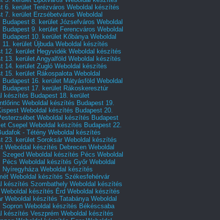
 6. kerület Terézváros
Weboldal készítés
 7. kerület Erzsébetváros
Weboldal
 Budapest 8. kerület Józsefváros
Weboldal
 Budapest 9. kerület Ferencváros
Weboldal
s Budapest 10. kerület Kőbánya
Weboldal
 11. kerület Újbuda
Weboldal készítés
t 12. kerület Hegyvidék
Weboldal készítés
 13. kerület Angyalföld
Weboldal készítés
 14. kerület Zugló
Weboldal készítés
 15. kerület Rákospalota
Weboldal
 Budapest 16. kerület Mátyásföld
Weboldal
 Budapest 17. kerület Rákoskeresztúr
 készítés Budapest 18. kerület
tlőrinc
Weboldal készítés Budapest 19.
Kispest
Weboldal készítés Budapest 20.
Pesterzsébet
Weboldal készítés Budapest
let Csepel
Weboldal készítés Budapest 22.
Budafok - Tétény
Weboldal készítés
 23. kerület Soroksár
Weboldal készítés
t
Weboldal készítés Debrecen
Weboldal
s Szeged
Weboldal készítés Pécs
Weboldal
s Pécs
Weboldal készítés Győr
Weboldal
s Nyíregyháza
Weboldal készítés
mét
Weboldal készítés Székesfehérvár
l készítés Szombathely
Weboldal készítés
Weboldal készítés Érd
Weboldal készítés
r
Weboldal készítés Tatabánya
Weboldal
s Sopron
Weboldal készítés Békéscsaba
l készítés Veszprém
Weboldal készítés