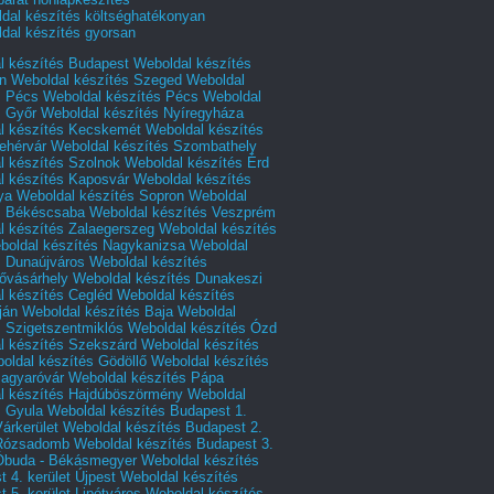
dal készítés költséghatékonyan
dal készítés gyorsan
l készítés Budapest
Weboldal készítés
n
Weboldal készítés Szeged
Weboldal
s Pécs
Weboldal készítés Pécs
Weboldal
s Győr
Weboldal készítés Nyíregyháza
l készítés Kecskemét
Weboldal készítés
ehérvár
Weboldal készítés Szombathely
l készítés Szolnok
Weboldal készítés Érd
l készítés Kaposvár
Weboldal készítés
ya
Weboldal készítés Sopron
Weboldal
s Békéscsaba
Weboldal készítés Veszprém
l készítés Zalaegerszeg
Weboldal készítés
boldal készítés Nagykanizsa
Weboldal
s Dunaújváros
Weboldal készítés
vásárhely
Weboldal készítés Dunakeszi
l készítés Cegléd
Weboldal készítés
ján
Weboldal készítés Baja
Weboldal
s Szigetszentmiklós
Weboldal készítés Ózd
l készítés Szekszárd
Weboldal készítés
oldal készítés Gödöllő
Weboldal készítés
agyaróvár
Weboldal készítés Pápa
l készítés Hajdúböszörmény
Weboldal
s Gyula
Weboldal készítés Budapest 1.
Várkerület
Weboldal készítés Budapest 2.
 Rózsadomb
Weboldal készítés Budapest 3.
 Óbuda - Békásmegyer
Weboldal készítés
 4. kerület Újpest
Weboldal készítés
 5. kerület Lipótváros
Weboldal készítés