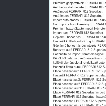
Prémium gépjárművek FERRARI 812 S
Autóbehozatal menete FERRARI 812 S
Autóimport FERRARI 812 Superfast
Autó import FERRARI 812 Superfast
Import autó átadás FERRARI 812 Supe
Car Imports from Germany FERRARI 8
Prémium használtautó import Németo
Import cars FERRARI 812 Superfast
Gépjármű honosítás FERRARI 812 Sup
Használt külföldi autó lízing FERRARI
Gépjármű honosítás ügyintézés FERR
Behozott autó FERRARI 812 Superfas
Használtautó import Németországból
Külföldről behozott autó vásárlása F
külföldi okmányokkal rendelkező aut
Használt flotta autók FERRARI 812 Su
Eladó használtautó FERRARI 812 Sup
Használt FERRARI 812 Superfast ela
Eladó használtautók FERRARI 812 Su
Eladó használt autó FERRARI 812 Sup
Eladó használt autók FERRARI 812 Su
Eladó FERRARI 812 Superfast import 
Eladó FERRARI 812 Superfast haszná
Eladó használt FERRARI 812 Superfa
Eladó használt és új FERRARI 812 Su