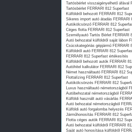
Tartósbérlet visszaigényelhető áfáva
Tartósbérlet FERRARI 812 Superfast
Külföldről behozott FERRARI 812 Supe
Sikeres import autó átadás FERRARI 
Autókölcsönző FERRARI 812 Superfa
Céges flotta FERRARI 812 Superfast
Személyautó Tartós Bérlet FERRARI 8
Autó behozatal külföldről saját lábon
Csúcskategóriás gépjármű FERRARI 8
Külföldről autó FERRARI 812 Superfas
FERRARI 812 Superfast értékesítés
Külföldről behozott autók FERRARI 81
Autóhitel kalkulátor FERRARI 812 Sup
Német használtautó FERRARI 812 Sup
Flottalízing FERRARI 812 Superfast
Autókölcsönzés FERRARI 812 Superf
Luxus használtautó németországból 
Autóbehozatal németországból FERRA
Külföldi használt autó vásárlás FERR
Autó behozatal németországból FERR
Külföldi autó forgalomba helyezés FE
Járműhonosítás FERRARI 812 Superf
Flotta céges autók FERRARI 812 Supe
Autó behozatal külföldről FERRARI 81
Saját autó honosítása külföldről FER