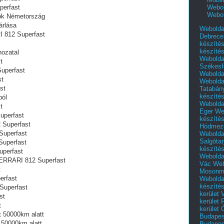
Webol
perfast
Webol
ók Németország
árlása
Webolda
I 812 Superfast
Debrece
készíté
készíté
zatal‎
Webolda
t
Székesf
uperfast
Webolda
st
Webolda
st
Tatabán
készíté
ból
Webolda
t
Eger
We
uperfast
készíté
 Superfast
Hódmező
Superfast
Webolda
Salgótar
Superfast
készíté
uperfast
Webolda
FERRARI 812 Superfast
Vác
Web
t
Mosonm
erfast
Webolda
készíté
Superfast
kerület 
st
kerület
t
kerület
t 50000km alatt
Budapest
 50000km alatt
Budapest