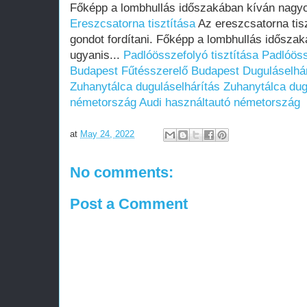
Főképp a lombhullás időszakában kíván nagyob
Ereszcsatorna tisztítása
Az ereszcsatorna tis
gondot fordítani. Főképp a lombhullás idősza
ugyanis...
Padlóösszefolyó tisztítása
Padlóöss
Budapest
Fűtésszerelő Budapest
Duguláselhá
Zuhanytálca duguláselhárítás
Zuhanytálca dug
németország
Audi használtautó németország
at
May 24, 2022
No comments:
Post a Comment