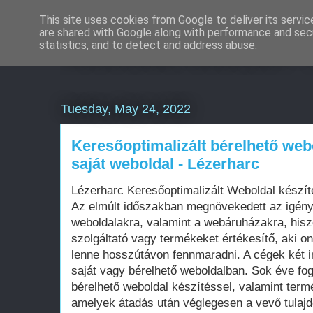
This site uses cookies from Google to deliver its servic
are shared with Google along with performance and secu
Weboldal készítés 
statistics, and to detect and address abuse.
Tuesday, May 24, 2022
Keresőoptimalizált bérelhető web
saját weboldal - Lézerharc
Lézerharc Keresőoptimalizált Weboldal kész
Az elmúlt időszakban megnövekedett az igén
weboldalakra, valamint a webáruházakra, his
szolgáltató vagy termékeket értékesítő, aki on
lenne hosszútávon fennmaradni. A cégek két i
saját vagy bérelhető weboldalban. Sok éve fo
bérelhető weboldal készítéssel, valamint term
amelyek átadás után véglegesen a vevő tula