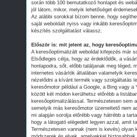
során több 100 bemutatkozó honlapot és webá
jól látom, mikor, melyik lehetőséget érdemese
Az alábbi sorokkal bízom benne, hogy segíthe
saját weboldalt nyiss vagy inkább keresőoptim
készítés szolgáltatást válassz.
Először is: mit jelent az, hogy keresőoptima
A keresőoptimalizált weboldal kifejezés már 
Elsődleges célja, hogy az érdeklődők, a vásár
honlapodra, sőt, előbb találjanak meg téged, 
internetes vásárlók általában valamelyik ker
nézelődni a kívánt termék vagy szolgáltatás le
keresőmotor például a Google, a Bing vagy a Y
között két módon kerülhetsz előrébb a listában
keresőoptimalizálással. Természetesen sem a
semelyik más keresőmotor üzemeltető nem adot
mi alapján sorolja előrébb vagy hátrébb a tarta
hogy a látogató elégedett legyen azzal, amit ta
Természetesen vannak (nem is kevés) olyan k
módszerek és elvek, amelyekkel biztosabbak 