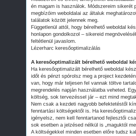
én magam is használok. Módszereim sikerét p
megbízóim weboldalai az általuk meghatározot
találatok között jelennek meg.
Függetlenül attól, hogy bérelhető weboldal kés
honlapon gondolkozol – sikereid megnövelésé
feltétlenül javaslom.
Lézerharc keresőoptimalizálás
A keresőoptimalizált bérelhető weboldal ké
Ha keresőoptimalizált bérelhető weboldal kész
időt és pénzt spórolsz meg a project kezdeté
van, hogy már teljesen fel vannak töltve tart
megrendelés napján használatba veheted. Egy 
költség, sok tervezéssel jár – ezt mind megtak
Nem csak a kezdeti nagyobb befektetéstől k
fenntartási költségektől is. Ha keresőoptimali
igényelsz, nem kell fenntartanod fejlesztői cs
sok esetben a jelzésed nélkül is „maguktól m
A költségekkel minden esetben előre tudsz kal