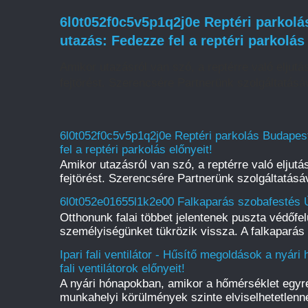
6l0t052f0c5v5p1q2j0e Reptéri parkol
utazás: Fedezze fel a reptéri parkolás
Amikor utazásról van szó, a reptérre való eljut
fejtörést. Szerencsére Partnerünk szolgáltatásáv
6l0t052f0c5v5p1q2j0e Reptéri parkolás Budape
fel a reptéri parkolás előnyeit!
Amikor utazásról van szó, a reptérre való eljut
fejtörést. Szerencsére Partnerünk szolgáltatásáv
6l0t052e01655l1k2e00 Falkaparás szobafestés Ú
Otthonunk falai többet jelentenek puszta védőfelü
személyiségünket tükrözik vissza. A falkaparás 
Ipari fali ventilátor - Hűsítő megoldások a nyári
fali ventilátorok előnyeit!
A nyári hónapokban, amikor a hőmérséklet egyr
munkahelyi körülmények szinte elviselhetetlenné