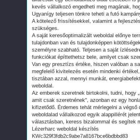
kevés vállalkozó engedheti meg magának, hogy
Ugyanígy teljesen tönkre teheti a futó kampán
A kötelező frissítésekkel, valamint a fejleszté
szükséges.
A saját keresőoptimalizált weboldal előnye te
tulajdonban van és tulajdonképpen kötöttsége
személyre szabható. Teljesen a saját ízlésedr
funkciókat építtethetsz bele, amilyet csak szer
Van egy presztízs értéke, hiszen valóban a saj
megfelelő kivitelezés esetén mindenki értékel
tisztában azzal, mennyi munkát, energiabefekte
weboldal.
Az emberek szeretnek birtokolni, tudni, hogy 
amit csak szeretnének", azonban ez egy honla
kifizetődő. Érdemes tehát mérlegelni a végső d
weboldalad vállalkozod egyik alappillérét jelen
választásban, keress bizalommal és segítek m
Lézerharc weboldal készítés
KWc329f3fdb2c9abe7a8167bce6bdbbd83