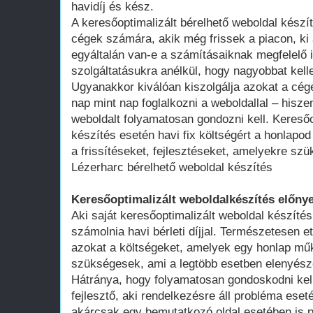
havidíj és kész.
A keresőoptimalizált bérelhető weboldal kész
cégek számára, akik még frissek a piacon, ki 
egyáltalán van-e a számításaiknak megfelelő 
szolgáltatásukra anélkül, hogy nagyobbat kell
Ugyanakkor kiválóan kiszolgálja azokat a cég
nap mint nap foglalkozni a weboldallal – hisze
weboldalt folyamatosan gondozni kell. Keresőo
készítés esetén havi fix költségért a honlap
a frissítéseket, fejlesztéseket, amelyekre szü
Lézerharc bérelhető weboldal készítés
Keresőoptimalizált weboldalkészítés előnye
Aki saját keresőoptimalizált weboldal készítés
számolnia havi bérleti díjjal. Természetesen ett
azokat a költségeket, amelyek egy honlap műk
szükségesek, ami a legtöbb esetben elenyésző
Hátránya, hogy folyamatosan gondoskodni kell
fejlesztő, aki rendelkezésre áll probléma ese
akárcsak egy bemutatkozó oldal esetében is 