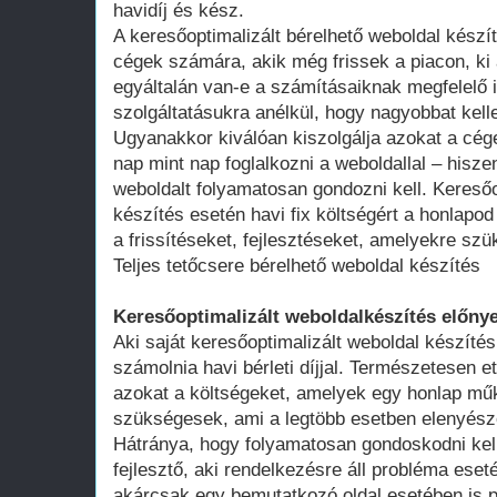
havidíj és kész.
A keresőoptimalizált bérelhető weboldal kész
cégek számára, akik még frissek a piacon, ki 
egyáltalán van-e a számításaiknak megfelelő 
szolgáltatásukra anélkül, hogy nagyobbat kell
Ugyanakkor kiválóan kiszolgálja azokat a cég
nap mint nap foglalkozni a weboldallal – hisze
weboldalt folyamatosan gondozni kell. Keresőo
készítés esetén havi fix költségért a honlap
a frissítéseket, fejlesztéseket, amelyekre szü
Teljes tetőcsere bérelhető weboldal készítés
Keresőoptimalizált weboldalkészítés előnye
Aki saját keresőoptimalizált weboldal készítés
számolnia havi bérleti díjjal. Természetesen ett
azokat a költségeket, amelyek egy honlap műk
szükségesek, ami a legtöbb esetben elenyésző
Hátránya, hogy folyamatosan gondoskodni kell
fejlesztő, aki rendelkezésre áll probléma ese
akárcsak egy bemutatkozó oldal esetében is 