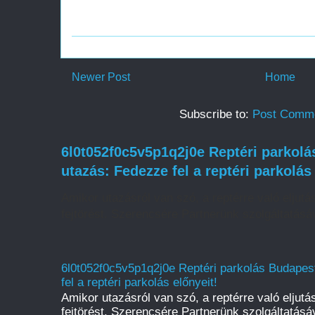
Newer Post
Home
Subscribe to:
Post Comme
6l0t052f0c5v5p1q2j0e Reptéri parkol
utazás: Fedezze fel a reptéri parkolás
Amikor utazásról van szó, a reptérre való eljut
fejtörést. Szerencsére Partnerünk szolgáltatásáv
6l0t052f0c5v5p1q2j0e Reptéri parkolás Budape
fel a reptéri parkolás előnyeit!
Amikor utazásról van szó, a reptérre való eljut
fejtörést. Szerencsére Partnerünk szolgáltatásáv