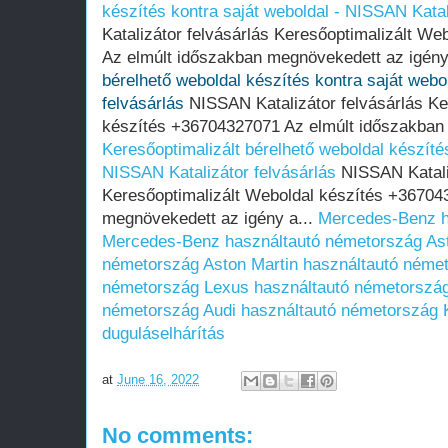
készítés kontra saját weboldal - NISSAN Katal
Katalizátor felvásárlás Keresőoptimalizált W
Az elmúlt időszakban megnövekedett az igény
bérelhető weboldal készítés kontra saját webo
felvásárlás
NISSAN Katalizátor felvásárlás Ke
készítés +36704327071 Az elmúlt időszakban 
Keresőoptimalizált bérelhető weboldal készítés
NISSAN Katalizátor felvásárlás
NISSAN Kataliz
Keresőoptimalizált Weboldal készítés +36704
megnövekedett az igény a...
Mercedes-Benz h
Mercedes-Benz használtautó németország
As
németország
Aston Martin használtautó néme
németország
Lexus használtautó németorszá
németország
Audi használtautó németország
duguláselhárítás
at
June 16, 2022
No comments: