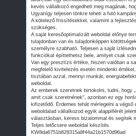
kevés vállalkozó engedheti meg magának, hogy
Ugyanígy teljesen tönkre teheti a futó kampán
A kötelező frissítésekkel, valamint a fejleszté
szükséges.
A saját keresőoptimalizált weboldal előnye te
tulajdonban van és tulajdonképpen kötöttsége
személyre szabható. Teljesen a saját ízlésedr
funkciókat építtethetsz bele, amilyet csak szer
Van egy presztízs értéke, hiszen valóban a saj
megfelelő kivitelezés esetén mindenki értékel
tisztában azzal, mennyi munkát, energiabefekte
weboldal.
Az emberek szeretnek birtokolni, tudni, hogy 
amit csak szeretnének", azonban ez egy honla
kifizetődő. Érdemes tehát mérlegelni a végső d
weboldalad vállalkozod egyik alappillérét jelen
választásban, keress bizalommal és segítek m
Teljes tetőcsere weboldal készítés
KW8da6751b828315a8f44a21b1570d96ad