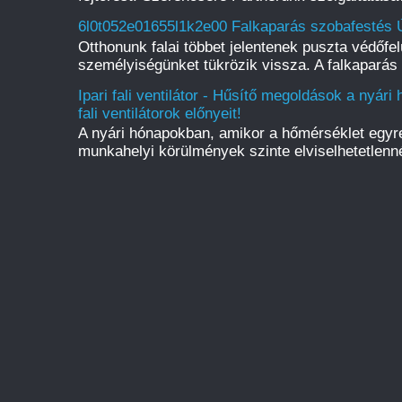
6l0t052e01655l1k2e00 Falkaparás szobafestés Ú
Otthonunk falai többet jelentenek puszta védőfelü
személyiségünket tükrözik vissza. A falkaparás 
Ipari fali ventilátor - Hűsítő megoldások a nyári
fali ventilátorok előnyeit!
A nyári hónapokban, amikor a hőmérséklet egyr
munkahelyi körülmények szinte elviselhetetlenné