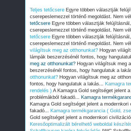
Teljes tetőcsere
Egyre többen választják felújít
cserepeslemezzel történő megoldást. Nem véle
tetőcsere
Egyre többen választják felújításnál, 
cserepeslemezzel történő megoldást. Nem véle
tetőcsere
Egyre többen választják felújításnál, 
cserepeslemezzel történő megoldást. Nem véle
világítsuk meg az otthonunkat?
Hogyan világí
lámpák beszerzésénél fontos, hogy hangulatuk
meg az otthonunkat?
Hogyan világítsuk meg a
beszerzésénél fontos, hogy hangulatuk a laká
otthonunkat?
Hogyan világítsuk meg az ottho
fontos, hogy hangulatuk a lakás...
Kamagra ter
rendelés )
A Kamagra Gold segítséget jelent a 
problémákból fakadó...
Kamagra termékgaranci
Kamagra Gold segítséget jelent a modernkori 
fakadó...
Kamagra termékgarancia ( Gold, zsel
Gold segítséget jelent a modernkori civilizáci
Keresőoptimalizált bérelhető weboldal készíté
Schaffhausen karóra felvásárlás
IWC Schaffha