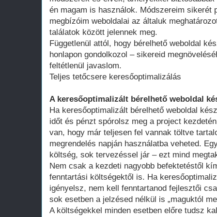
én magam is használok. Módszereim sikerét p
megbízóim weboldalai az általuk meghatározot
találatok között jelennek meg.
Függetlenül attól, hogy bérelhető weboldal kés
honlapon gondolkozol – sikereid megnövelésé
feltétlenül javaslom.
Teljes tetőcsere keresőoptimalizálás
A keresőoptimalizált bérelhető weboldal ké
Ha keresőoptimalizált bérelhető weboldal kész
időt és pénzt spórolsz meg a project kezdeté
van, hogy már teljesen fel vannak töltve tart
megrendelés napján használatba veheted. Egy 
költség, sok tervezéssel jár – ezt mind megtak
Nem csak a kezdeti nagyobb befektetéstől k
fenntartási költségektől is. Ha keresőoptimali
igényelsz, nem kell fenntartanod fejlesztői cs
sok esetben a jelzésed nélkül is „maguktól m
A költségekkel minden esetben előre tudsz kal