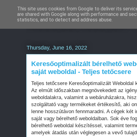
This site uses cookies from Google to deliver its servic
are shared with Google along with performance and secu
Weboldal készítés 
statistics, and to detect and address abuse.
Thursday, June 16, 2022
Keresőoptimalizált bérelhető web
saját weboldal - Teljes tetőcsere
Teljes tetőcsere Keresőoptimalizált Weboldal
Az elmúlt időszakban megnövekedett az igén
weboldalakra, valamint a webáruházakra, his
szolgáltató vagy termékeket értékesítő, aki on
lenne hosszútávon fennmaradni. A cégek két i
saját vagy bérelhető weboldalban. Sok éve fo
bérelhető weboldal készítéssel, valamint term
amelyek átadás után véglegesen a vevő tula