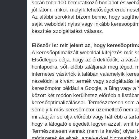
során több 100 bemutatkozó honlapot és webá
jól látom, mikor, melyik lehetőséget érdemese
Az alábbi sorokkal bízom benne, hogy segíthe
saját weboldalt nyiss vagy inkább keresőoptim
készítés szolgáltatást válassz.
Először is: mit jelent az, hogy keresőoptima
A keresőoptimalizált weboldal kifejezés már 
Elsődleges célja, hogy az érdeklődők, a vásár
honlapodra, sőt, előbb találjanak meg téged, 
internetes vásárlók általában valamelyik ker
nézelődni a kívánt termék vagy szolgáltatás le
keresőmotor például a Google, a Bing vagy a Y
között két módon kerülhetsz előrébb a listában
keresőoptimalizálással. Természetesen sem a
semelyik más keresőmotor üzemeltető nem adot
mi alapján sorolja előrébb vagy hátrébb a tarta
hogy a látogató elégedett legyen azzal, amit ta
Természetesen vannak (nem is kevés) olyan k
módszerek és elvek, amelyekkel biztosabbak 