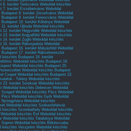
 6. kerület Terézváros
Weboldal készítés
 7. kerület Erzsébetváros
Weboldal
 Budapest 8. kerület Józsefváros
Weboldal
 Budapest 9. kerület Ferencváros
Weboldal
s Budapest 10. kerület Kőbánya
Weboldal
 11. kerület Újbuda
Weboldal készítés
t 12. kerület Hegyvidék
Weboldal készítés
 13. kerület Angyalföld
Weboldal készítés
 14. kerület Zugló
Weboldal készítés
 15. kerület Rákospalota
Weboldal
 Budapest 16. kerület Mátyásföld
Weboldal
 Budapest 17. kerület Rákoskeresztúr
 készítés Budapest 18. kerület
tlőrinc
Weboldal készítés Budapest 19.
Kispest
Weboldal készítés Budapest 20.
Pesterzsébet
Weboldal készítés Budapest
let Csepel
Weboldal készítés Budapest 22.
Budafok - Tétény
Weboldal készítés
 23. kerület Soroksár
Weboldal készítés
t
Weboldal készítés Debrecen
Weboldal
s Szeged
Weboldal készítés Pécs
Weboldal
s Pécs
Weboldal készítés Győr
Weboldal
s Nyíregyháza
Weboldal készítés
mét
Weboldal készítés Székesfehérvár
l készítés Szombathely
Weboldal készítés
Weboldal készítés Érd
Weboldal készítés
r
Weboldal készítés Tatabánya
Weboldal
s Sopron
Weboldal készítés Békéscsaba
l készítés Veszprém
Weboldal készítés