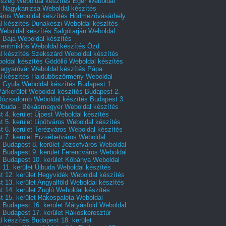
rszeg
Weboldal készítés Eger
Weboldal
s Nagykanizsa
Weboldal készítés
áros
Weboldal készítés Hódmezővásárhely
l készítés Dunakeszi
Weboldal készítés
Weboldal készítés Salgótarján
Weboldal
s Baja
Weboldal készítés
zentmiklós
Weboldal készítés Ózd
l készítés Szekszárd
Weboldal készítés
oldal készítés Gödöllő
Weboldal készítés
agyaróvár
Weboldal készítés Pápa
l készítés Hajdúböszörmény
Weboldal
s Gyula
Weboldal készítés Budapest 1.
Várkerület
Weboldal készítés Budapest 2.
 Rózsadomb
Weboldal készítés Budapest 3.
 Óbuda - Békásmegyer
Weboldal készítés
 4. kerület Újpest
Weboldal készítés
 5. kerület Lipótváros
Weboldal készítés
 6. kerület Terézváros
Weboldal készítés
 7. kerület Erzsébetváros
Weboldal
 Budapest 8. kerület Józsefváros
Weboldal
 Budapest 9. kerület Ferencváros
Weboldal
s Budapest 10. kerület Kőbánya
Weboldal
 11. kerület Újbuda
Weboldal készítés
t 12. kerület Hegyvidék
Weboldal készítés
 13. kerület Angyalföld
Weboldal készítés
 14. kerület Zugló
Weboldal készítés
 15. kerület Rákospalota
Weboldal
 Budapest 16. kerület Mátyásföld
Weboldal
 Budapest 17. kerület Rákoskeresztúr
 készítés Budapest 18. kerület