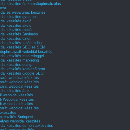
dal készítés és keresőoptimalizálás
pest
dal és webáruház készítés
dal készítés gyorsan
dal készítés akció
dal készítés akció
dal készítés olcsón
dal készítés Business
dal készítés üzleti
dal készítés tanácsadás
dal készítés SEO és SEM
őoptimalizált weboldal készítés
dal készítés marketinggel
dal készítés marketing
dal készítés design
dal készítés kedvező áron
dal készítés Google SEO
barát weboldal készítés
barát weboldal készítés
barát weboldal készítés
dal készítés árak
i weboldal készítés
i Weboldal készítés
i weboldal készítés
barát weboldal készítés
pkészítés
pkészítés Budapest
lyes weboldal készítés
dal készítés és honlapkészítés
barát honlapkészítés