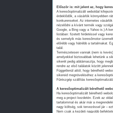
Először is: mit jelent az, hogy kere
A keresőoptimalizált weboldal kifejez
érdeklődők, a vásárlók könnyebben ráta
konkurenseket. Az internetes vásárlók
nézelődni a kívánt termék vagy szolgál
Google, a Bing vagy a Yahoo is.) A ker
listában: fizetett hirdetéssel vagy k
és semelyik más keresőmotor üzemeltet
előrébb vagy hátrébb a tartalmakat. Eg
talál.
Természetesen vannak (nem is kevés) 
amelyekkel biztosabbak lehetünk a s
sikerét pedig alátámasztja, hogy megb
rendre az első találatok között jelenn
Függetlenül attól, hogy bérelhető webo
sikereid megnöveléséhez a keresőoptim
Fűrészgép szállítás keresőoptimalizál
A keresőoptimalizált bérelhető webo
Ha keresőoptimalizált bérelhető webold
meg a project kezdetén. Ezek az oldal
tartalommal és akár már a megrendelés
nagy költség, sok tervezéssel jár – ez
Nem csak a kezdeti nagyobb befekteté