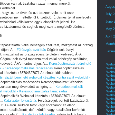
 többen vannak tisztában azzal, mennyi munkát,
Augus
s weboldal.
i, hogy „ez az övék és azt tesznek vele, amit csak
July 
setében nem feltétlenül kifizetődő. Érdemes tehát mérlegelni
June 
eboldalad vállalkozod egyik alappillérét jelenti. Ha
ess bizalommal és segítek meghozni a megfelelő döntést.
May 2
1f
April 
March
apasztalattal vállal nehézgép szállítást, mozgatást az ország
díjon. A...
Fűrészgép szállítás
Cégünk sok évnyi
Febru
ást, mozgatást az ország egész területén, kedvező, ÁFA
Cégünk sok évnyi tapasztalattal vállal nehézgép szállítást,
 kedvező, ÁFA mentes díjon. A...
Keresőoptimalizált bérelhető
Webol
Webol
al - Keresőoptimalizálás tanácsadás
Keresőoptimalizálás
Webol
dal készítés +36704327071 Az elmúlt időszakban
Webol
imalizált bérelhető weboldal készítés kontra saját weboldal -
Webol
őoptimalizálás tanácsadás Keresőoptimalizált Weboldal
Webol
szakban megnövekedett az igény a...
Keresőoptimalizált
Webol
Webol
ját weboldal - Keresőoptimalizálás tanácsadás
Webol
őoptimalizált Weboldal készítés +36704327071 Az elmúlt
Webol
...
Katalizátor felvásárlás
Felvásároljuk bontott katalizátorát,
Webol
 LISTA áron. Küldjön fotót vagy sorszámot az eladó...
Webol
ntott katalizátorát, dpf szűrőjét vagy katalizátor kerámiát
Webol
Webol
mot az eladó...
Katalizátor felvásárlás
Felvásároljuk bontott