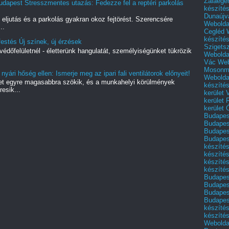
Zalaege
udapest Stresszmentes utazás: Fedezze fel a reptéri parkolás
készíté
Dunaújv
 eljutás és a parkolás gyakran okoz fejtörést. Szerencsére
Webolda
..
Cegléd
készíté
estés Új színek, új érzések
Szigets
védőfelületnél - életterünk hangulatát, személyiségünket tükrözik
Webolda
Vác
Web
Mosonm
 nyári hőség ellen: Ismerje meg az ipari fali ventilátorok előnyeit!
Webolda
et egyre magasabbra szökik, és a munkahelyi körülmények
készíté
resik...
kerület 
kerület
kerület
Budapest
Budapest
Budapest
Budapest
készítés
készítés
készíté
készítés
Budapes
Budapest
Budapest
Budapest
készítés
készítés
Weboldal