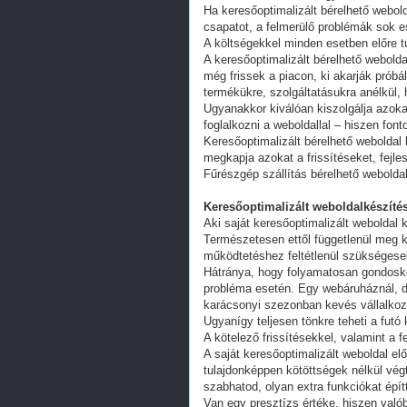
Ha keresőoptimalizált bérelhető webold
csapatot, a felmerülő problémák sok e
A költségekkel minden esetben előre tu
A keresőoptimalizált bérelhető webold
még frissek a piacon, ki akarják próbá
termékükre, szolgáltatásukra anélkül,
Ugyanakkor kiválóan kiszolgálja azoka
foglalkozni a weboldallal – hiszen fon
Keresőoptimalizált bérelhető weboldal 
megkapja azokat a frissítéseket, fejl
Fűrészgép szállítás bérelhető webolda
Keresőoptimalizált weboldalkészítés
Aki saját keresőoptimalizált weboldal k
Természetesen ettől függetlenül meg k
működtetéshez feltétlenül szükségesek
Hátránya, hogy folyamatosan gondoskodn
probléma esetén. Egy webáruháznál, d
karácsonyi szezonban kevés vállalkoz
Ugyanígy teljesen tönkre teheti a futó
A kötelező frissítésekkel, valamint a 
A saját keresőoptimalizált weboldal e
tulajdonképpen kötöttségek nélkül vég
szabhatod, olyan extra funkciókat épít
Van egy presztízs értéke, hiszen valób