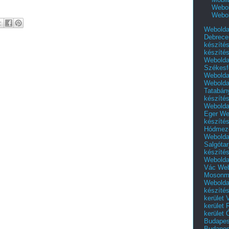
Webol
Webol
Webolda
Debrece
készíté
készíté
Webolda
Székesf
Webolda
Webolda
Tatabán
készíté
Webolda
Eger
We
készíté
Hódmező
Webolda
Salgótar
készíté
Webolda
Vác
Web
Mosonm
Webolda
készíté
kerület 
kerület
kerület
Budapest
Budapest