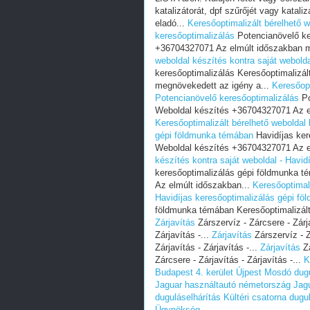
katalizátorát, dpf szűrőjét vagy katal
eladó...
Keresőoptimalizált bérelhető w
keresőoptimalizálás
Potencianövelő ke
+36704327071 Az elmúlt időszakban m
weboldal készítés kontra saját webold
keresőoptimalizálás Keresőoptimalizá
megnövekedett az igény a...
Keresőopt
Potencianövelő keresőoptimalizálás
Po
Weboldal készítés +36704327071 Az e
Keresőoptimalizált bérelhető weboldal 
gépi földmunka témában
Havidíjas ker
Weboldal készítés +36704327071 Az e
készítés kontra saját weboldal - Havi
keresőoptimalizálás gépi földmunka t
Az elmúlt időszakban...
Keresőoptimali
Havidíjas keresőoptimalizálás gépi f
földmunka témában Keresőoptimalizált
Zárjavítás
Zárszervíz - Zárcsere - Zárja
Zárjavítás -...
Zárjavítás
Zárszervíz - Z
Zárjavítás - Zárjavítás -...
Zárjavítás
Zá
Zárcsere - Zárjavítás - Zárjavítás -...
K
Budapest 4. kerület Újpest
Mosdó dugu
Jaguar használtautó németország
Jag
duguláselhárítás
Kültéri csatorna dugu
Ügynökség