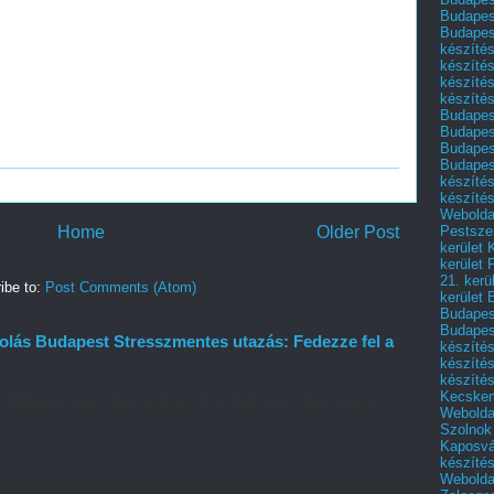
Budapest
Budapest
készítés
készítés
készíté
készítés
Budapes
Budapest
Budapest
Budapest
készítés
készítés
Weboldal
Home
Older Post
Pestszen
kerület 
kerület 
21. kerü
ibe to:
Post Comments (Atom)
kerület 
Budapest
Budapes
kolás Budapest Stresszmentes utazás: Fedezze fel a
készíté
készíté
készíté
Kecske
 eljutás és a parkolás gyakran okoz fejtörést. Szerencsére
Webolda
..
Szolnok
Kaposvá
készíté
Webolda