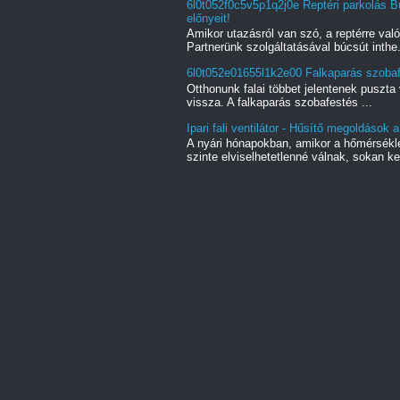
6l0t052f0c5v5p1q2j0e Reptéri parkolás B
előnyeit!
Amikor utazásról van szó, a reptérre való
Partnerünk szolgáltatásával búcsút inthe.
6l0t052e01655l1k2e00 Falkaparás szobaf
Otthonunk falai többet jelentenek puszta 
vissza. A falkaparás szobafestés ...
Ipari fali ventilátor - Hűsítő megoldások a
A nyári hónapokban, amikor a hőmérsékl
szinte elviselhetetlenné válnak, sokan ke