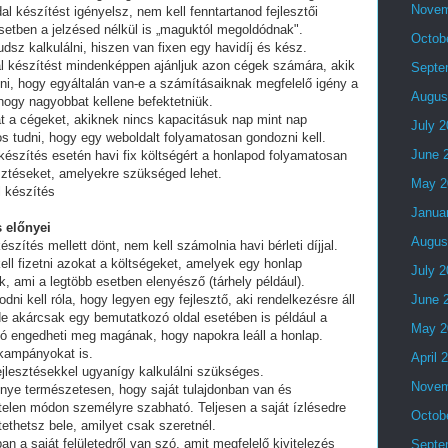
Novem
al készítést igényelsz, nem kell fenntartanod fejlesztői
setben a jelzésed nélkül is „maguktól megoldódnak".
Octob
dsz kalkulálni, hiszen van fixen egy havidíj és kész.
al készítést mindenképpen ajánljuk azon cégek számára, akik
Septe
lni, hogy egyáltalán van-e a számításaiknak megfelelő igény a
Augus
 hogy nagyobbat kellene befektetniük.
t a cégeket, akiknek nincs kapacitásuk nap mint nap
July 
tos tudni, hogy egy weboldalt folyamatosan gondozni kell.
June 
készítés esetén havi fix költségért a honlapod folyamatosan
esztéseket, amelyekre szükséged lehet.
May 2
l készítés
Janua
 előnyei
Augus
észítés mellett dönt, nem kell számolnia havi bérleti díjjal.
ell fizetni azokat a költségeket, amelyek egy honlap
July 
, ami a legtöbb esetben elenyésző (tárhely például).
i kell róla, hogy legyen egy fejlesztő, aki rendelkezésre áll
June 
e akárcsak egy bemutatkozó oldal esetében is például a
May 2
ó engedheti meg magának, hogy napokra leáll a honlap.
 kampányokat is.
April 
fejlesztésekkel ugyanígy kalkulálni szükséges.
Novem
lőnye természetesen, hogy saját tulajdonban van és
telen módon személyre szabható. Teljesen a saját ízlésedre
Octob
tethetsz bele, amilyet csak szeretnél.
an a saját felületedről van szó, amit megfelelő kivitelezés
Septe