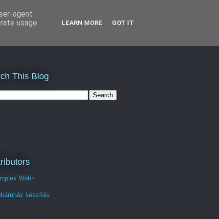
user-agent
erate usage
LEARN MORE
GOT IT
ch This Blog
ributors
mplex Web+
báruház készítés