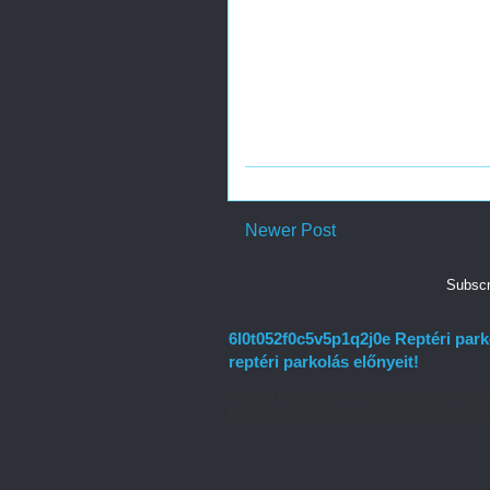
Newer Post
Subscr
6l0t052f0c5v5p1q2j0e Reptéri par
reptéri parkolás előnyeit!
Amikor utazásról van szó, a reptérre való
Partnerünk szolgáltatásával búcsút inthe.