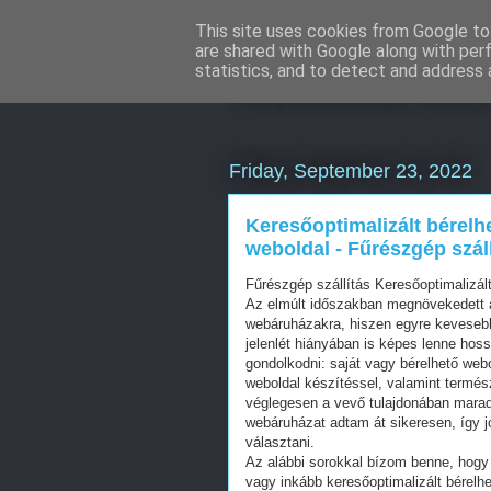
This site uses cookies from Google to 
are shared with Google along with per
Weboldal kés
statistics, and to detect and address 
Friday, September 23, 2022
Keresőoptimalizált bérelh
weboldal - Fűrészgép száll
Fűrészgép szállítás Keresőoptimalizá
Az elmúlt időszakban megnövekedett a
webáruházakra, hiszen egyre kevesebb 
jelenlét hiányában is képes lenne hos
gondolkodni: saját vagy bérelhető web
weboldal készítéssel, valamint termés
véglegesen a vevő tulajdonában mara
webáruházat adtam át sikeresen, így j
választani.
Az alábbi sorokkal bízom benne, hogy 
vagy inkább keresőoptimalizált bérelhe