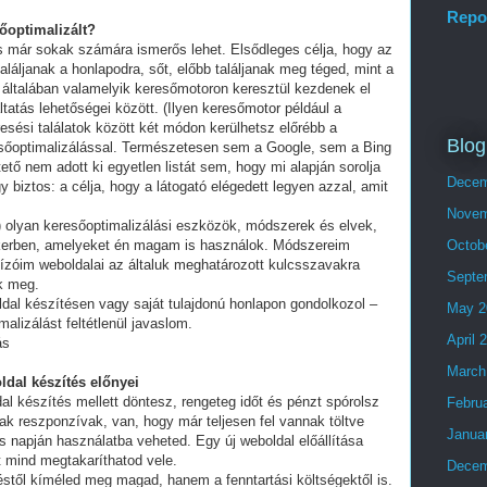
Repo
sőoptimalizált?
és már sokak számára ismerős lehet. Elsődleges célja, hogy az
láljanak a honlapodra, sőt, előbb találjanak meg téged, mint a
 általában valamelyik keresőmotoron keresztül kezdenek el
tatás lehetőségei között. (Ilyen keresőmotor például a
esési találatok között két módon kerülhetsz előrébb a
Blog
eresőoptimalizálással. Természetesen sem a Google, sem a Bing
ő nem adott ki egyetlen listát sem, hogy mi alapján sorolja
Decem
y biztos: a célja, hogy a látogató elégedett legyen azzal, amit
Novem
olyan keresőoptimalizálási eszközök, módszerek és elvek,
ikerben, amelyeket én magam is használok. Módszereim
Octob
ízóim weboldalai az általuk meghatározott kulcsszavakra
Septe
ek meg.
ldal készítésen vagy saját tulajdonú honlapon gondolkozol –
May 2
alizálást feltétlenül javaslom.
April 
ás
March
ldal készítés előnyei
al készítés mellett döntesz, rengeteg időt és pénzt spórolsz
Febru
ak reszponzívak, van, hogy már teljesen fel vannak töltve
Janua
 napján használatba veheted. Egy új weboldal előállítása
t mind megtakaríthatod vele.
Decem
stől kíméled meg magad, hanem a fenntartási költségektől is.