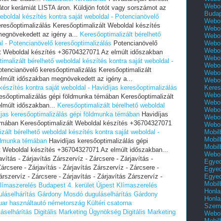
Webol
izátor kerámiát LISTA áron. Küldjön fotót vagy sorszámot az
Buda
eboldal készítés kontra saját weboldal - Potencianövelő
Webol
resőoptimalizálás Keresőoptimalizált Weboldal készítés
Webol
egnövekedett az igény a...
Keresőoptimalizált bérelhető
Webol
Webol
al - Potencianövelő keresőoptimalizálás
Potencianövelő
Webol
lt Weboldal készítés +36704327071 Az elmúlt időszakban
Webol
imalizált bérelhető weboldal készítés kontra saját weboldal -
Webol
tencianövelő keresőoptimalizálás Keresőoptimalizált
Webol
lmúlt időszakban megnövekedett az igény a...
Webol
Keres
készítés kontra saját weboldal - Havidíjas keresőoptimalizálás
Webol
esőoptimalizálás gépi földmunka témában Keresőoptimalizált
Webol
lmúlt időszakban...
Keresőoptimalizált bérelhető weboldal
Webol
díjas keresőoptimalizálás gépi földmunka témában
Havidíjas
Webol
émában Keresőoptimalizált Weboldal készítés +36704327071
Webol
Mobil
zált bérelhető weboldal készítés kontra saját weboldal -
Mobil
öldmunka témában
Havidíjas keresőoptimalizálás gépi
Mobil
 Weboldal készítés +36704327071 Az elmúlt időszakban...
Webol
vítás - Zárjavítás Zárszervíz - Zárcsere - Zárjavítás -
Egyed
árcsere - Zárjavítás - Zárjavítás Zárszervíz - Zárcsere -
Egyed
Egyed
rszervíz - Zárcsere - Zárjavítás - Zárjavítás Zárszervíz -
Mobil
límaszerelés Budapest 4. kerület Újpest
Klímaszerelés
Honla
láselhárítás Gárdony
Mosdó duguláselhárítás Gárdony
Honla
uar használtautó németország
Kültéri csatorna
Szemé
láselhárítás
Digitális Marketing Ügynökség
Digitális Marketing
Webol
Mobil