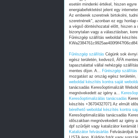
esetén mindenki értékel, hiszen egyre
energiabefektetést jelent egy internete
Az emberek szeretnek birtokolni, tudn
szeretnének", azonban ez egy honlap e
a végső döntéshozatal előtt, hiszen a w
bizonytalan vagy a választásban, ker
Fűrészgép szállítás weboldal készítés
KWa2384761c9925ae400f9f47f06cd84
Fűrészgép szállítás
Cégünk sok évnyi t
egész területén, kedvező, ÁFA mentes 
tapasztalattal vállal nehézgép szállít
mentes díjon. A...
Fűrészgép szállítás
mozgatást az ország egész területén,
weboldal készítés kontra saját webold
tanácsadás Keresőoptimalizált Webol
megnövekedett az igény a...
Keresőopt
Keresőoptimalizálás tanácsadás
Keres
készítés +36704327071 Az elmúlt idő
bérelhető weboldal készítés kontra sa
Keresőoptimalizálás tanácsadás Keres
időszakban megnövekedett az igény a
dpf szűrőjét vagy katalizátor kerámiát
Katalizátor felvásárlás
Felvásároljuk bo
LISTA áron. Küldjön fotót vagy sorszá