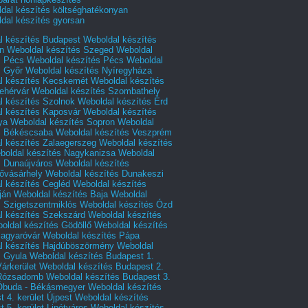
dal készítés költséghatékonyan
dal készítés gyorsan
l készítés Budapest
Weboldal készítés
n
Weboldal készítés Szeged
Weboldal
s Pécs
Weboldal készítés Pécs
Weboldal
s Győr
Weboldal készítés Nyíregyháza
l készítés Kecskemét
Weboldal készítés
ehérvár
Weboldal készítés Szombathely
l készítés Szolnok
Weboldal készítés Érd
l készítés Kaposvár
Weboldal készítés
ya
Weboldal készítés Sopron
Weboldal
s Békéscsaba
Weboldal készítés Veszprém
l készítés Zalaegerszeg
Weboldal készítés
boldal készítés Nagykanizsa
Weboldal
s Dunaújváros
Weboldal készítés
vásárhely
Weboldal készítés Dunakeszi
l készítés Cegléd
Weboldal készítés
ján
Weboldal készítés Baja
Weboldal
s Szigetszentmiklós
Weboldal készítés Ózd
l készítés Szekszárd
Weboldal készítés
oldal készítés Gödöllő
Weboldal készítés
agyaróvár
Weboldal készítés Pápa
l készítés Hajdúböszörmény
Weboldal
s Gyula
Weboldal készítés Budapest 1.
Várkerület
Weboldal készítés Budapest 2.
 Rózsadomb
Weboldal készítés Budapest 3.
 Óbuda - Békásmegyer
Weboldal készítés
 4. kerület Újpest
Weboldal készítés
 5. kerület Lipótváros
Weboldal készítés