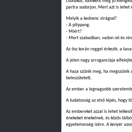
csónakot, időnként meg jó elengedn
partra sodorjon. Mert azt is lehet 
Melyik a kedvenc virágod?
- A pitypang.
- Miért?
- Mert szabadban, vadon nő és nin
Az ősz korán reggel érkezik, a tava
A jelen nagy arroganciája elfelejte
A haza szűnik meg, ha megszűnik 
beleszületett.
Az ember a legnagyobb szerelemben 
A tudatosság az első lépés, hogy t
Az embereket azzal is lehet lelkesí
énekeket énekelnek, és közös tálbó
egyetemesség ízére. A kenyér azonb