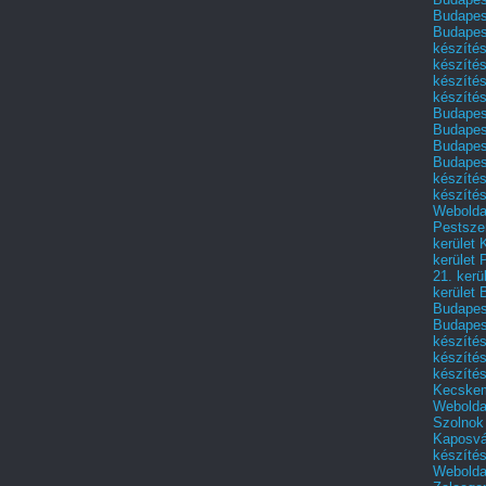
Budapest
Budapest
készítés
készítés
készíté
készítés
Budapes
Budapest
Budapest
Budapest
készítés
készítés
Weboldal
Pestszen
kerület 
kerület 
21. kerü
kerület 
Budapest
Budapes
készíté
készíté
készíté
Kecske
Webolda
Szolnok
Kaposvá
készíté
Webolda