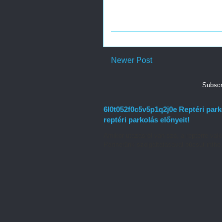
Newer Post
Subscr
6l0t052f0c5v5p1q2j0e Reptéri par
reptéri parkolás előnyeit!
Amikor utazásról van szó, a reptérre való
Partnerünk szolgáltatásával búcsút inthe.