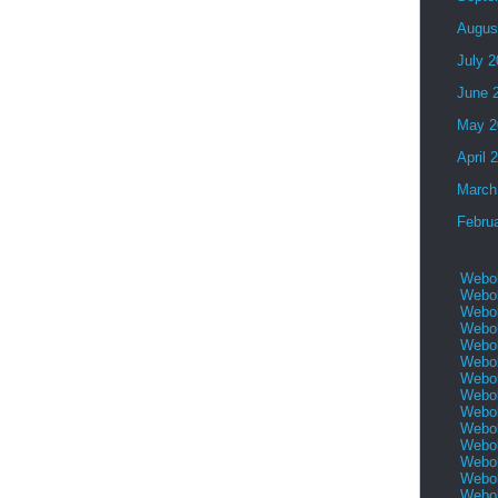
Augus
July 
June 
May 2
April 
March
Febru
Webol
Webol
Webol
Webol
Webol
Webol
Webol
Webol
Webol
Webol
Webol
Webol
Webol
Webol