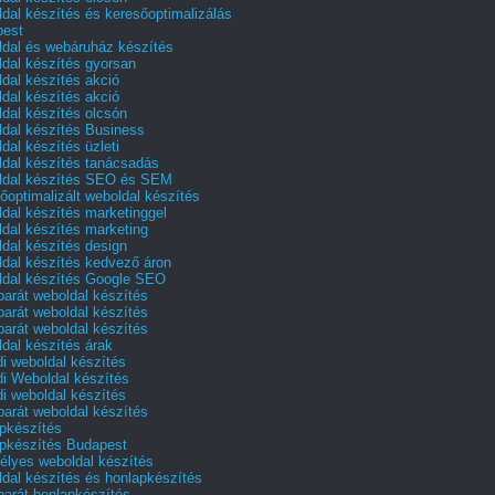
dal készítés és keresőoptimalizálás
pest
dal és webáruház készítés
dal készítés gyorsan
dal készítés akció
dal készítés akció
dal készítés olcsón
dal készítés Business
dal készítés üzleti
dal készítés tanácsadás
dal készítés SEO és SEM
őoptimalizált weboldal készítés
dal készítés marketinggel
dal készítés marketing
dal készítés design
dal készítés kedvező áron
dal készítés Google SEO
barát weboldal készítés
barát weboldal készítés
barát weboldal készítés
dal készítés árak
i weboldal készítés
i Weboldal készítés
i weboldal készítés
barát weboldal készítés
pkészítés
pkészítés Budapest
lyes weboldal készítés
dal készítés és honlapkészítés
barát honlapkészítés