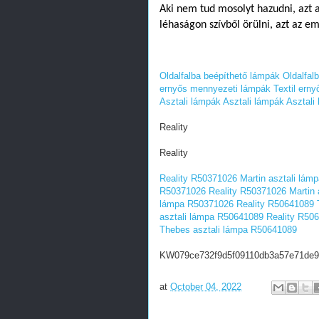
Aki nem tud mosolyt hazudni, azt
léhaságon szívből örülni, azt az e
Oldalfalba beépíthető lámpák
Oldalfal
ernyős mennyezeti lámpák
Textil ern
Asztali lámpák
Asztali lámpák
Asztali
Reality
Reality
Reality R50371026 Martin asztali lá
R50371026
Reality R50371026 Martin
lámpa R50371026
Reality R50641089 
asztali lámpa R50641089
Reality R50
Thebes asztali lámpa R50641089
KW079ce732f9d5f09110db3a57e71de9
at
October 04, 2022