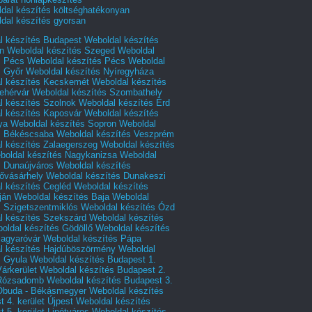
dal készítés költséghatékonyan
dal készítés gyorsan
l készítés Budapest
Weboldal készítés
n
Weboldal készítés Szeged
Weboldal
s Pécs
Weboldal készítés Pécs
Weboldal
s Győr
Weboldal készítés Nyíregyháza
l készítés Kecskemét
Weboldal készítés
ehérvár
Weboldal készítés Szombathely
l készítés Szolnok
Weboldal készítés Érd
l készítés Kaposvár
Weboldal készítés
ya
Weboldal készítés Sopron
Weboldal
s Békéscsaba
Weboldal készítés Veszprém
l készítés Zalaegerszeg
Weboldal készítés
boldal készítés Nagykanizsa
Weboldal
s Dunaújváros
Weboldal készítés
vásárhely
Weboldal készítés Dunakeszi
l készítés Cegléd
Weboldal készítés
ján
Weboldal készítés Baja
Weboldal
s Szigetszentmiklós
Weboldal készítés Ózd
l készítés Szekszárd
Weboldal készítés
oldal készítés Gödöllő
Weboldal készítés
agyaróvár
Weboldal készítés Pápa
l készítés Hajdúböszörmény
Weboldal
s Gyula
Weboldal készítés Budapest 1.
Várkerület
Weboldal készítés Budapest 2.
 Rózsadomb
Weboldal készítés Budapest 3.
 Óbuda - Békásmegyer
Weboldal készítés
 4. kerület Újpest
Weboldal készítés
 5. kerület Lipótváros
Weboldal készítés