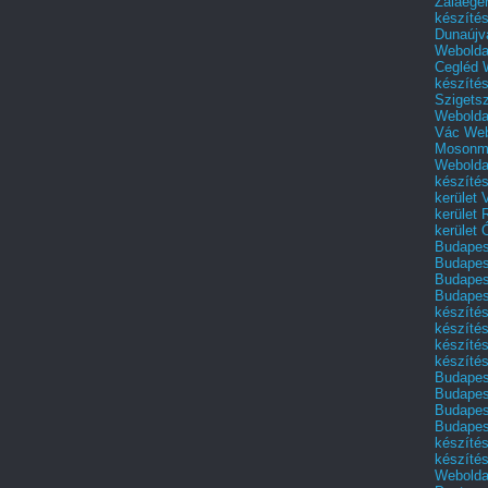
Zalaege
készíté
Dunaújv
Webolda
Cegléd
készíté
Szigets
Webolda
Vác
Web
Mosonm
Webolda
készíté
kerület 
kerület
kerület
Budapest
Budapest
Budapest
Budapest
készítés
készítés
készíté
készítés
Budapes
Budapest
Budapest
Budapest
készítés
készítés
Weboldal