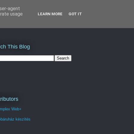
user-agent
erate usage
LEARN MORE
GOT IT
ch This Blog
ributors
mplex Web+
báruház készítés