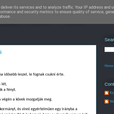
deliver its services and to analyze traffic. Your IP address and 
formance and security metrics to ensure quality of service, gen
zítés - SEO + SEM
abuse.
Sear
é
Home
 idősebb leszel, le fognak csukni érte.
Cont
 lét,
k a fényt.
Ko
a végén a kövek mozgatják meg.
We
 kormányt, és vinni egyértelműen egy irányba a