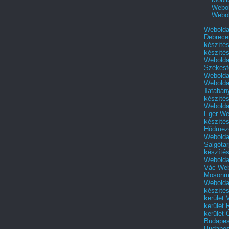
Webol
Webol
Webolda
Debrece
készíté
készíté
Webolda
Székesf
Webolda
Webolda
Tatabán
készíté
Webolda
Eger
We
készíté
Hódmező
Webolda
Salgótar
készíté
Webolda
Vác
Web
Mosonm
Webolda
készíté
kerület 
kerület
kerület
Budapest
Budapest