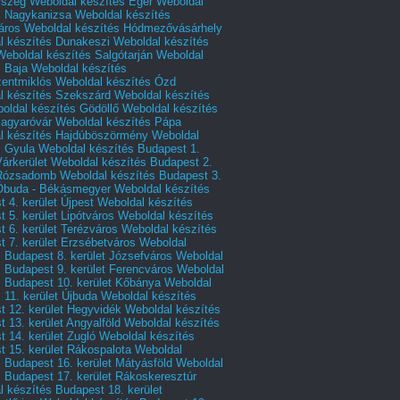
rszeg
Weboldal készítés Eger
Weboldal
s Nagykanizsa
Weboldal készítés
áros
Weboldal készítés Hódmezővásárhely
l készítés Dunakeszi
Weboldal készítés
Weboldal készítés Salgótarján
Weboldal
s Baja
Weboldal készítés
zentmiklós
Weboldal készítés Ózd
l készítés Szekszárd
Weboldal készítés
oldal készítés Gödöllő
Weboldal készítés
agyaróvár
Weboldal készítés Pápa
l készítés Hajdúböszörmény
Weboldal
s Gyula
Weboldal készítés Budapest 1.
Várkerület
Weboldal készítés Budapest 2.
 Rózsadomb
Weboldal készítés Budapest 3.
 Óbuda - Békásmegyer
Weboldal készítés
 4. kerület Újpest
Weboldal készítés
 5. kerület Lipótváros
Weboldal készítés
 6. kerület Terézváros
Weboldal készítés
 7. kerület Erzsébetváros
Weboldal
 Budapest 8. kerület Józsefváros
Weboldal
 Budapest 9. kerület Ferencváros
Weboldal
s Budapest 10. kerület Kőbánya
Weboldal
 11. kerület Újbuda
Weboldal készítés
t 12. kerület Hegyvidék
Weboldal készítés
 13. kerület Angyalföld
Weboldal készítés
 14. kerület Zugló
Weboldal készítés
 15. kerület Rákospalota
Weboldal
 Budapest 16. kerület Mátyásföld
Weboldal
 Budapest 17. kerület Rákoskeresztúr
 készítés Budapest 18. kerület