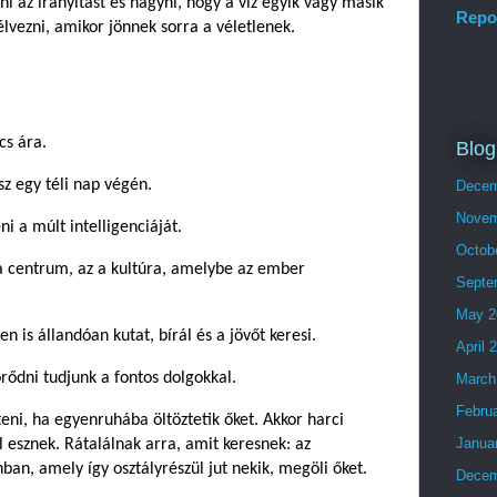
i az irányítást és hagyni, hogy a víz egyik vagy másik
Repo
élvezni, amikor jönnek sorra a véletlenek.
cs ára.
Blog
sz egy téli nap végén.
Decem
Novem
ni a múlt intelligenciáját.
Octob
a centrum, az a kultúra, amelybe az ember
Septe
May 2
is állandóan kutat, bírál és a jövőt keresi.
April 
örődni tudjunk a fontos dolgokkal.
March
Febru
teni, ha egyenruhába öltöztetik őket. Akkor harci
Janua
l esznek. Rátalálnak arra, amit keresnek: az
an, amely így osztályrészül jut nekik, megöli őket.
Decem