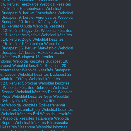
 6. kerület Terézváros
Weboldal készítés
 7. kerület Erzsébetváros
Weboldal
 Budapest 8. kerület Józsefváros
Weboldal
 Budapest 9. kerület Ferencváros
Weboldal
s Budapest 10. kerület Kőbánya
Weboldal
 11. kerület Újbuda
Weboldal készítés
t 12. kerület Hegyvidék
Weboldal készítés
 13. kerület Angyalföld
Weboldal készítés
 14. kerület Zugló
Weboldal készítés
 15. kerület Rákospalota
Weboldal
 Budapest 16. kerület Mátyásföld
Weboldal
 Budapest 17. kerület Rákoskeresztúr
 készítés Budapest 18. kerület
tlőrinc
Weboldal készítés Budapest 19.
Kispest
Weboldal készítés Budapest 20.
Pesterzsébet
Weboldal készítés Budapest
let Csepel
Weboldal készítés Budapest 22.
Budafok - Tétény
Weboldal készítés
 23. kerület Soroksár
Weboldal készítés
t
Weboldal készítés Debrecen
Weboldal
s Szeged
Weboldal készítés Pécs
Weboldal
s Pécs
Weboldal készítés Győr
Weboldal
s Nyíregyháza
Weboldal készítés
mét
Weboldal készítés Székesfehérvár
l készítés Szombathely
Weboldal készítés
Weboldal készítés Érd
Weboldal készítés
r
Weboldal készítés Tatabánya
Weboldal
s Sopron
Weboldal készítés Békéscsaba
l készítés Veszprém
Weboldal készítés