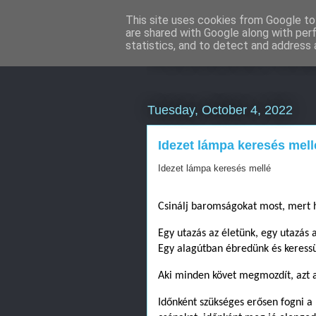
This site uses cookies from Google to 
are shared with Google along with per
Weboldal kés
statistics, and to detect and address 
Tuesday, October 4, 2022
Idezet lámpa keresés mell
Idezet lámpa keresés mellé
Csinálj baromságokat most, mert ha
Egy utazás az életünk, egy utazás a
Egy alagútban ébredünk és keressü
Aki minden követ megmozdít, azt 
Időnként szükséges erősen fogni a