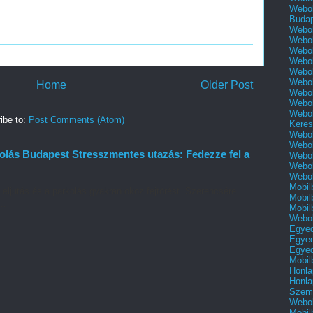
Webol
Buda
Webol
Webol
Webol
Webol
Webol
Webol
Home
Older Post
Webol
Webol
Webol
ibe to:
Post Comments (Atom)
Keres
Webol
Webol
kolás Budapest Stresszmentes utazás: Fedezze fel a
Webol
Webol
Webol
Mobil
 eljutás és a parkolás gyakran okoz fejtörést. Szerencsére
Mobil
..
Mobil
Webol
Egyed
Egyed
Egyed
Mobil
Honla
Honla
Szemé
Webol
Mobil