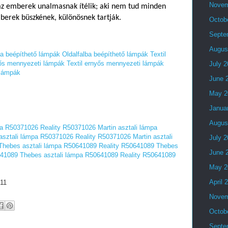
Novem
 az emberek unalmasnak ítélik; aki nem tud minden
mberek büszkének, különösnek tartják.
Octob
Septe
Augus
ba beépíthető lámpák
Oldalfalba beépíthető lámpák
Textil
yős mennyezeti lámpák
Textil ernyős mennyezeti lámpák
July 
 lámpák
June 
May 2
Janua
Augus
mpa R50371026
Reality R50371026 Martin asztali lámpa
 asztali lámpa R50371026
Reality R50371026 Martin asztali
July 
Thebes asztali lámpa R50641089
Reality R50641089 Thebes
June 
641089 Thebes asztali lámpa R50641089
Reality R50641089
May 2
April 
11
Novem
Octob
Septe