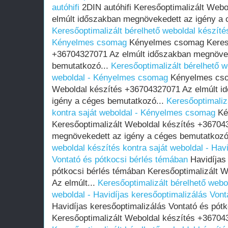
autóhifi
2DIN autóhifi Keresőoptimalizált Web
elmúlt időszakban megnövekedett az igény a 
Keresőoptimalizált bérelhető weboldal készítés
Kényelmes csomag
Kényelmes csomag Keresőo
+36704327071 Az elmúlt időszakban megnövek
bemutatkozó...
Keresőoptimalizált bérelhető w
weboldal - Kényelmes csomag
Kényelmes csom
Weboldal készítés +36704327071 Az elmúlt i
igény a céges bemutatkozó...
Keresőoptimaliz
kontra saját weboldal - Kényelmes csomag
Ké
Keresőoptimalizált Weboldal készítés +36704
megnövekedett az igény a céges bemutatkozó
weboldal készítés kontra saját weboldal - Hav
Vontató és pótkocsi bérlés témában
Havidíjas 
pótkocsi bérlés témában Keresőoptimalizált 
Az elmúlt...
Keresőoptimalizált bérelhető webol
weboldal - Havidíjas keresőoptimalizálás Von
Havidíjas keresőoptimalizálás Vontató és pót
Keresőoptimalizált Weboldal készítés +367043