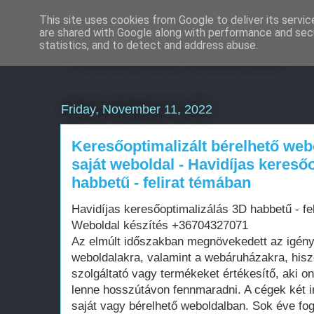
This site uses cookies from Google to deliver its servic
are shared with Google along with performance and secu
Weboldal készítés 
statistics, and to detect and address abuse.
Friday, November 11, 2022
Keresőoptimalizált bérelhető web
saját weboldal - Havidíjas kereső
habbetű - felirat témában
Havidíjas keresőoptimalizálás 3D habbetű - fe
Weboldal készítés +36704327071
Az elmúlt időszakban megnövekedett az igén
weboldalakra, valamint a webáruházakra, his
szolgáltató vagy termékeket értékesítő, aki on
lenne hosszútávon fennmaradni. A cégek két i
saját vagy bérelhető weboldalban. Sok éve fo