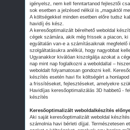
igényelsz, nem kell fenntartanod fejlesztői cs
sok esetben a jelzésed nélkül is „maguktól m
A költségekkel minden esetben előre tudsz kal
havidíj és kész.
A keresőoptimalizált bérelhető weboldal kész
cégek számára, akik még frissek a piacon, ki 
egyáltalán van-e a számításaiknak megfelelő 
szolgáltatásukra anélkül, hogy nagyobbat kell
Ugyanakkor kiválóan kiszolgálja azokat a cég
nap mint nap foglalkozni a weboldallal – hisze
weboldalt folyamatosan gondozni kell. Keresőo
készítés esetén havi fix költségért a honlap
a frissítéseket, fejlesztéseket, amelyekre szü
Havidíjas keresőoptimalizálás 3D habbetű - fe
készítés
Keresőoptimalizált weboldalkészítés előnye
Aki saját keresőoptimalizált weboldal készítés
számolnia havi bérleti díjjal. Természetesen ett