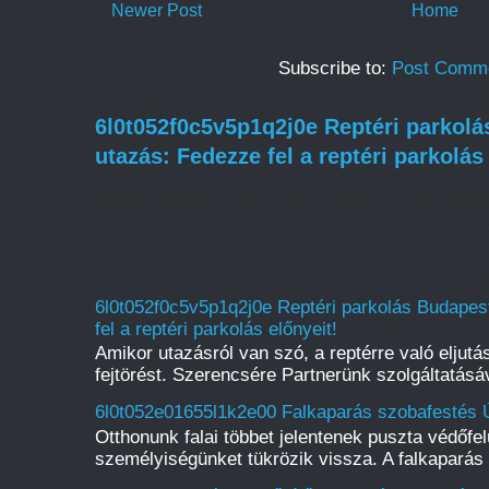
Newer Post
Home
Subscribe to:
Post Comme
6l0t052f0c5v5p1q2j0e Reptéri parkol
utazás: Fedezze fel a reptéri parkolás
Amikor utazásról van szó, a reptérre való eljut
fejtörést. Szerencsére Partnerünk szolgáltatásáv
6l0t052f0c5v5p1q2j0e Reptéri parkolás Budape
fel a reptéri parkolás előnyeit!
Amikor utazásról van szó, a reptérre való eljut
fejtörést. Szerencsére Partnerünk szolgáltatásáv
6l0t052e01655l1k2e00 Falkaparás szobafestés Ú
Otthonunk falai többet jelentenek puszta védőfelü
személyiségünket tükrözik vissza. A falkaparás 