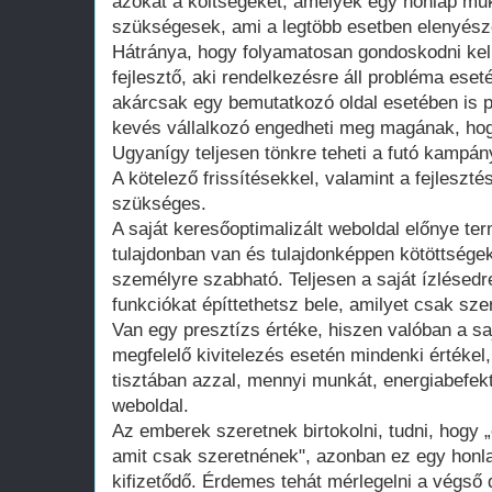
azokat a költségeket, amelyek egy honlap műk
szükségesek, ami a legtöbb esetben elenyésző
Hátránya, hogy folyamatosan gondoskodni kell
fejlesztő, aki rendelkezésre áll probléma ese
akárcsak egy bemutatkozó oldal esetében is 
kevés vállalkozó engedheti meg magának, hogy
Ugyanígy teljesen tönkre teheti a futó kampán
A kötelező frissítésekkel, valamint a fejleszté
szükséges.
A saját keresőoptimalizált weboldal előnye te
tulajdonban van és tulajdonképpen kötöttsége
személyre szabható. Teljesen a saját ízlésedr
funkciókat építtethetsz bele, amilyet csak szer
Van egy presztízs értéke, hiszen valóban a saj
megfelelő kivitelezés esetén mindenki értékel
tisztában azzal, mennyi munkát, energiabefekte
weboldal.
Az emberek szeretnek birtokolni, tudni, hogy 
amit csak szeretnének", azonban ez egy honla
kifizetődő. Érdemes tehát mérlegelni a végső d