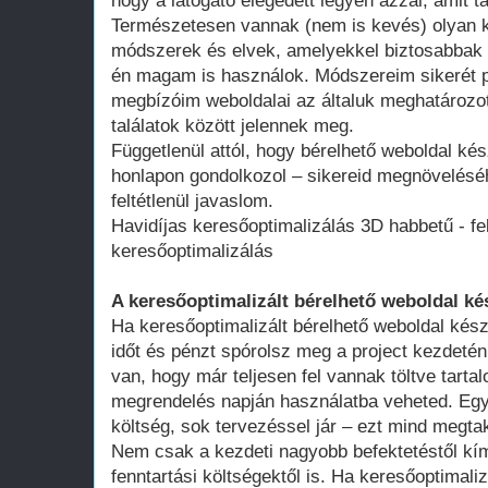
hogy a látogató elégedett legyen azzal, amit ta
Természetesen vannak (nem is kevés) olyan k
módszerek és elvek, amelyekkel biztosabbak 
én magam is használok. Módszereim sikerét p
megbízóim weboldalai az általuk meghatározot
találatok között jelennek meg.
Függetlenül attól, hogy bérelhető weboldal kés
honlapon gondolkozol – sikereid megnövelésé
feltétlenül javaslom.
Havidíjas keresőoptimalizálás 3D habbetű - fe
keresőoptimalizálás
A keresőoptimalizált bérelhető weboldal ké
Ha keresőoptimalizált bérelhető weboldal kész
időt és pénzt spórolsz meg a project kezdeté
van, hogy már teljesen fel vannak töltve tart
megrendelés napján használatba veheted. Egy 
költség, sok tervezéssel jár – ezt mind megtak
Nem csak a kezdeti nagyobb befektetéstől k
fenntartási költségektől is. Ha keresőoptimali