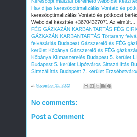
Keresőoptimalizált bérelhető weboldal készítés
Havidíjas keresőoptimalizálás Vontató és pót
keresőoptimalizálás Vontató és pótkocsi bérl
Weboldal készítés +36704327071 Az elmúlt...
FÉG GÁZKAZÁN KARBANTARTÁS
FÉG CIR
GÁZKAZÁN KARBANTARTÁS
Törtarany felv
felvásárlás Budapest
Gázszerelő és FÉG gázk
kerület Kőbánya
Gázszerelő és FÉG gázkazán 
Kőbánya
Klímaszerelés Budapest 5. kerület L
Budapest 5. kerület Lipótváros
Sittszállítás B
Sittszállítás Budapest 7. kerület Erzsébetváro
at
November 11, 2022
No comments:
Post a Comment