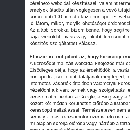
bérelhető weboldal készítéssel, valamint term
amelyek átadás után véglegesen a vevő tula
során több 100 bemutatkozó honlapot és webá
jól látom, mikor, melyik lehetőséget érdemese
Az alábbi sorokkal bízom benne, hogy segíthe
saját weboldalt nyiss vagy inkább keresőoptim
készítés szolgáltatást válassz.
Először is: mit jelent az, hogy keresőoptima
A keresőoptimalizált weboldal kifejezés már 
Elsődleges célja, hogy az érdeklődők, a vásár
honlapodra, sőt, előbb találjanak meg téged, 
internetes vásárlók általában valamelyik ker
nézelődni a kívánt termék vagy szolgáltatás le
keresőmotor például a Google, a Bing vagy a Y
között két módon kerülhetsz előrébb a listában
keresőoptimalizálással. Természetesen sem a
semelyik más keresőmotor üzemeltető nem adot
mi alapján sorolja előrébb vagy hátrébb a tarta