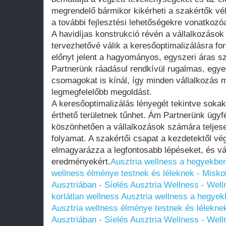
megrendelő bármikor kikérheti a szakértők vé
a további fejlesztési lehetőségekre vonatkozó
A havidíjas konstrukció révén a vállalkozáso
tervezhetővé válik a keresőoptimalizálásra for
előnyt jelent a hagyományos, egyszeri áras s
Partnerünk ráadásul rendkívül rugalmas, egye
csomagokat is kínál, így minden vállalkozás 
legmegfelelőbb megoldást.
A keresőoptimalizálás lényegét tekintve soka
érthető területnek tűnhet. Ám Partnerünk ügy
köszönhetően a vállalkozások számára teljese
folyamat. A szakértői csapat a kezdetektől vég
elmagyarázza a legfontosabb lépéseket, és váll
eredményekért.
Ausztria wellness a hegyekben
wellness élménye testnek és léleknek - Miskolc
Ausztriában - Síelés Ausztria Wellness - Well
korlátlan wellness
Ausztria wellness a hegyek
Ausztria wellness élménye testnek és léleknek 
Ausztriában - Síelés Ausztria Wellness - Well