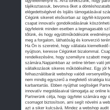
ügyfélélményre is. Arra törekszünk, hogy part
tájékoztassuk, bevonva őket a döntéshozatalb
elégedettségével és lojális támogatásával s
Cégünk sikereit elsősorban az ügyfél-központ
csapat innovatív gondolkodásának köszönheti
ügyfeleink minden esetben a legmagasabb szín
tőlünk, és hogy együttműködésünk eredménye
meg a forgalom, láthatóság és konverzió terén
Ha Ön is szeretné, hogy vállalata kiemelkedő 
nyújtson, keresse Cégünket bizalommal. Csap
rendelkezésére, hogy személyre szabott mego
számára.Napjainkban az online térben való jel
vállalkozások sikeres működéséhez. Egy jól fel
felhasználóbarát webshop valódi versenyelőny
nem mindig egyszerű a megfelelő stratégia ki
karbantartás. Ebben nyújthat segítséget Partn
innovatív megoldásaival támogatja az online k
Partnerünk célja, hogy ügyfelei számára egy o
csomagot biztosítson, ami segít növelni a web
azt a siker kulcsává. Mindez a webshop audit