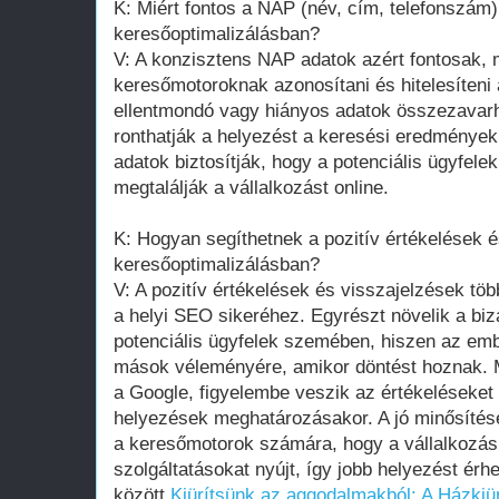
K: Miért fontos a NAP (név, cím, telefonszám)
keresőoptimalizálásban?
V: A konzisztens NAP adatok azért fontosak, 
keresőmotoroknak azonosítani és hitelesíteni a
ellentmondó vagy hiányos adatok összezavarh
ronthatják a helyezést a keresési eredménye
adatok biztosítják, hogy a potenciális ügyfel
megtalálják a vállalkozást online.
K: Hogyan segíthetnek a pozitív értékelések é
keresőoptimalizálásban?
V: A pozitív értékelések és visszajelzések tö
a helyi SEO sikeréhez. Egyrészt növelik a biz
potenciális ügyfelek szemében, hiszen az e
mások véleményére, amikor döntést hoznak. 
a Google, figyelembe veszik az értékeléseket
helyezések meghatározásakor. A jó minősítése
a keresőmotorok számára, hogy a vállalkozá
szolgáltatásokat nyújt, így jobb helyezést ér
között.
Kiürítsünk az aggodalmakból: A Házkiü