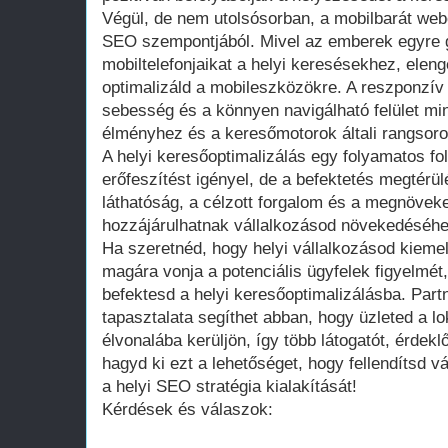
Végül, de nem utolsósorban, a mobilbarát webo
SEO szempontjából. Mivel az emberek egyre 
mobiltelefonjaikat a helyi keresésekhez, elen
optimalizáld a mobileszközökre. A reszponzív d
sebesség és a könnyen navigálható felület min
élményhez és a keresőmotorok általi rangsoro
A helyi keresőoptimalizálás egy folyamatos fo
erőfeszítést igényel, de a befektetés megtérülé
láthatóság, a célzott forgalom és a megnövek
hozzájárulhatnak vállalkozásod növekedéséhe
Ha szeretnéd, hogy helyi vállalkozásod kieme
magára vonja a potenciális ügyfelek figyelmét, 
befektesd a helyi keresőoptimalizálásba. Par
tapasztalata segíthet abban, hogy üzleted a l
élvonalába kerüljön, így több látogatót, érdek
hagyd ki ezt a lehetőséget, hogy fellendítsd 
a helyi SEO stratégia kialakítását!
Kérdések és válaszok: