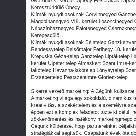
Gyárdűlő X. kerület Újhegy Felsőrákos Laposdű
Keresztúridűlő Óhegy
Klímák nyugdíjasoknak Corvinnegyed Ganzneg
Magdolnanegyed VIII. kerület Losoncinegyed
Népszínháznegyed Palotanegyed Csarnoknegy
Kerepesdűlő
Klímák nyugdíjasoknak Bélatelep Ganzkertvá
Rendessytelep Belsőmajor Ferihegy 18. kerüle
Krepuska Géza-telep Ganztelep Liptáktelep Ha
kerület Újpéteritelep Almáskert Szent Imre-ke
lakótelep Havanna-lakótelep Lónyaytelep Szent
Erzsébettelep Pestszentimre Gloriett-telep
Sikerre vezető marketing: A Cégünk kulisszati
A marketing világa egy sokoldalú, dinamikus te
kreativitás, a szakértelem és a személyre sz
éppen ezt a komplex feladatot tűzte ki célul,
zökkenőmentes és hatékony marketingmegold
Cégünk küldetése, hogy partnereinket céljaikh
stratégiákkal segítsük. Csapatunk évek óta d