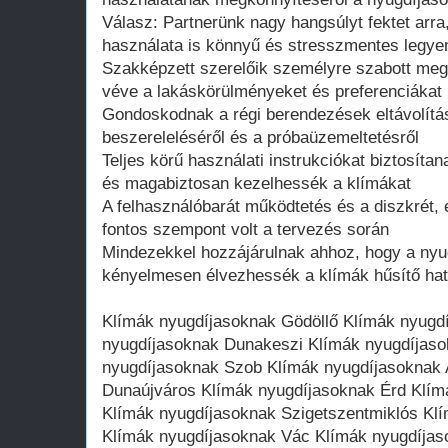
Válasz: Partnerünk nagy hangsúlyt fektet arra
használata is könnyű és stresszmentes legye
Szakképzett szerelőik személyre szabott meg
véve a lakáskörülményeket és preferenciákat
Gondoskodnak a régi berendezések eltávolítás
beszereleléséről és a próbaüzemeltetésről
Teljes körű használati instrukciókat biztosít
és magabiztosan kezelhessék a klímákat
A felhasználóbarát működtetés és a diszkrét,
fontos szempont volt a tervezés során
Mindezekkel hozzájárulnak ahhoz, hogy a nyug
kényelmesen élvezhessék a klímák hűsítő hat
Klímák nyugdíjasoknak Gödöllő Klímák nyugd
nyugdíjasoknak Dunakeszi Klímák nyugdíjaso
nyugdíjasoknak Szob Klímák nyugdíjasoknak
Dunaújváros Klímák nyugdíjasoknak Érd Klím
Klímák nyugdíjasoknak Szigetszentmiklós Kl
Klímák nyugdíjasoknak Vác Klímák nyugdíjas