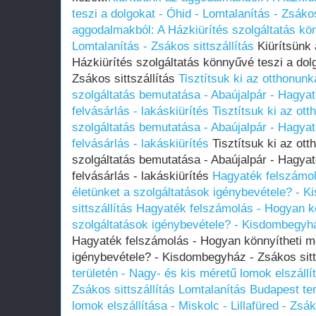
teszi a dolgokat - Óhid - Lomtalanítás - Zsákos
aggodalmakból: A Házkiürítés szolgáltatás kön
Lomtalanítás - Zsákos sittszállítás
Kiürítsünk 
Házkiürítés szolgáltatás könnyűvé teszi a dolg
Zsákos sittszállítás
Tisztítsuk ki az otthonunka
szolgáltatás bemutatása - Abaújalpár - Hagyat
felvásárlás - lakáskiürítés
Tisztítsuk ki az ott
szolgáltatás bemutatása - Abaújalpár - Hagyat
felvásárlás - lakáskiürítés
Tisztítsuk ki az ott
szolgáltatás bemutatása - Abaújalpár - Hagyat
felvásárlás - lakáskiürítés
Hagyaték felszámol
életünket a szolgáltatások igénybevétele? - 
sittszállítás
Hagyaték felszámolás - Hogyan kö
szolgáltatások igénybevétele? - Kisdombegyház
Hagyaték felszámolás - Hogyan könnyítheti me
igénybevétele? - Kisdombegyház - Zsákos sitt
területén - Nagy- és kis méretű lomok elszállít
Zsákos sittszállítás
Lomtalanítás Budapest ter
lomok elszállítása - Miskolc - Lillafüred - Zsák