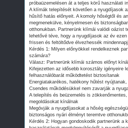
próbaüzemelésen át a teljes körű használati in
A klímák telepítését követően a nyugdíjasok 
hűsítő hatás előnyeit. A komoly hőségtől és 
megmenekülve, kényelmesen és biztonságban t
otthonukban. Partnerünk klímái valódi oázist 
lehetővé téve, hogy a nyugdíjasok az év ezen
frissen és feltöltődve élvezhessék mindennapj
Kérdés 1: Milyen előnyökkel rendelkeznek par
számára?
Válasz: Partnerünk klímái számos előnyt kín
Kifejezetten az idősebb korosztály igényeire le
felhasználóbarát működtetést biztosítanak
Energiatakarékos, hatékony hűtést nyújtanak,
Csendes működésükkel nem zavarják a nyug
A telepítés és beüzemelés is zökkenőmentes,
megoldásokat kínálnak
Megóvják a nyugdíjasokat a hőség egészségüg
biztonságos nyári élményt teremtve otthonuk
Kérdés 2: Hogyan gondoskodik partnerünk a k
használatának megkönnyítéséről a nyugdíjas