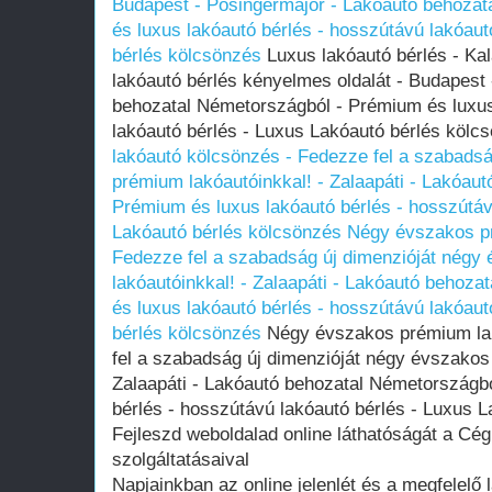
Budapest - Pösingermajor - Lakóautó behoza
és luxus lakóautó bérlés - hosszútávú lakóaut
bérlés kölcsönzés
Luxus lakóautó bérlés - Kal
lakóautó bérlés kényelmes oldalát - Budapest
behozatal Németországból - Prémium és luxus
lakóautó bérlés - Luxus Lakóautó bérlés köl
lakóautó kölcsönzés - Fedezze fel a szabads
prémium lakóautóinkkal! - Zalaapáti - Lakóau
Prémium és luxus lakóautó bérlés - hosszútáv
Lakóautó bérlés kölcsönzés
Négy évszakos p
Fedezze fel a szabadság új dimenzióját nég
lakóautóinkkal! - Zalaapáti - Lakóautó behoz
és luxus lakóautó bérlés - hosszútávú lakóaut
bérlés kölcsönzés
Négy évszakos prémium la
fel a szabadság új dimenzióját négy évszakos
Zalaapáti - Lakóautó behozatal Németországb
bérlés - hosszútávú lakóautó bérlés - Luxus 
Fejleszd weboldalad online láthatóságát a Cég
szolgáltatásaival
Napjainkban az online jelenlét és a megfelelő