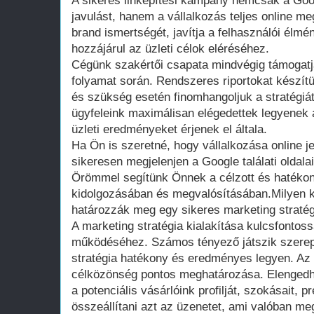
A sikeres linképítési kampány nemcsak a Goo
javulást, hanem a vállalkozás teljes online meg
brand ismertségét, javítja a felhasználói élm
hozzájárul az üzleti célok eléréséhez.
Cégünk szakértői csapata mindvégig támogatja 
folyamat során. Rendszeres riportokat készít
és szükség esetén finomhangoljuk a stratégiát
ügyfeleink maximálisan elégedettek legyenek a
üzleti eredményeket érjenek el általa.
Ha Ön is szeretné, hogy vállalkozása online j
sikeresen megjelenjen a Google találati oldal
Örömmel segítünk Önnek a célzott és hatékony
kidolgozásában és megvalósításában.Milyen 
határozzák meg egy sikeres marketing stratégi
A marketing stratégia kialakítása kulcsfontoss
működéséhez. Számos tényező játszik szerep
stratégia hatékony és eredményes legyen. Az 
célközönség pontos meghatározása. Elengedhe
a potenciális vásárlóink profilját, szokásait, p
összeállítani azt az üzenetet, ami valóban me