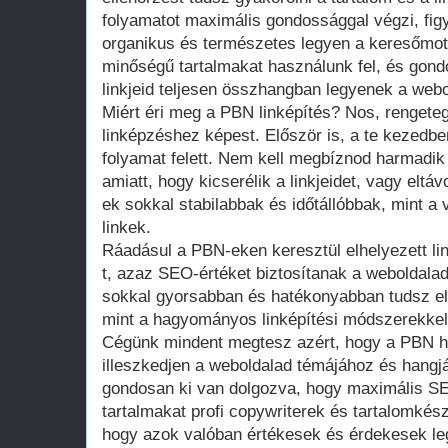
folyamatot maximális gondossággal végzi, figy
organikus és természetes legyen a keresőmot
minőségű tartalmakat használunk fel, és gond
linkjeid teljesen összhangban legyenek a webo
Miért éri meg a PBN linképítés? Nos, renget
linképzéshez képest. Először is, a te kezedben
folyamat felett. Nem kell megbíznod harmadik
amiatt, hogy kicserélik a linkjeidet, vagy eltá
ek sokkal stabilabbak és időtállóbbak, mint a
linkek.
Ráadásul a PBN-eken keresztül elhelyezett lin
t, azaz SEO-értéket biztosítanak a weboldal
sokkal gyorsabban és hatékonyabban tudsz el
mint a hagyományos linképítési módszerekkel
Cégünk mindent megtesz azért, hogy a PBN h
illeszkedjen a weboldalad témájához és hangj
gondosan ki van dolgozva, hogy maximális SE
tartalmakat profi copywriterek és tartalomkészít
hogy azok valóban értékesek és érdekesek l