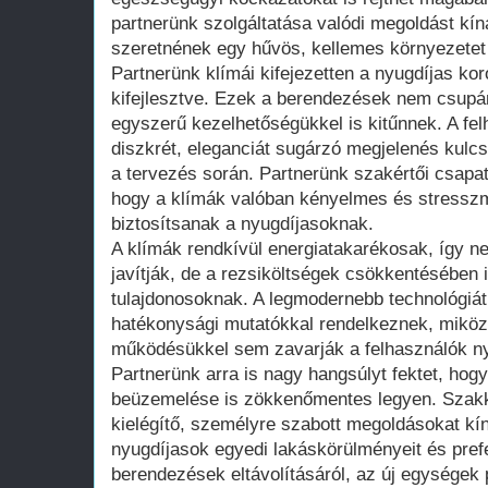
partnerünk szolgáltatása valódi megoldást kí
szeretnének egy hűvös, kellemes környezetet
Partnerünk klímái kifejezetten a nyugdíjas kor
kifejlesztve. Ezek a berendezések nem csupán
egyszerű kezelhetőségükkel is kitűnnek. A fe
diszkrét, eleganciát sugárzó megjelenés kulc
a tervezés során. Partnerünk szakértői csapat
hogy a klímák valóban kényelmes és stressz
biztosítsanak a nyugdíjasoknak.
A klímák rendkívül energiatakarékosak, így n
javítják, de a rezsiköltségek csökkentésében 
tulajdonosoknak. A legmodernebb technológiá
hatékonysági mutatókkal rendelkeznek, mikö
működésükkel sem zavarják a felhasználók n
Partnerünk arra is nagy hangsúlyt fektet, hogy
beüzemelése is zökkenőmentes legyen. Szakké
kielégítő, személyre szabott megoldásokat kí
nyugdíjasok egyedi lakáskörülményeit és pref
berendezések eltávolításáról, az új egységek 