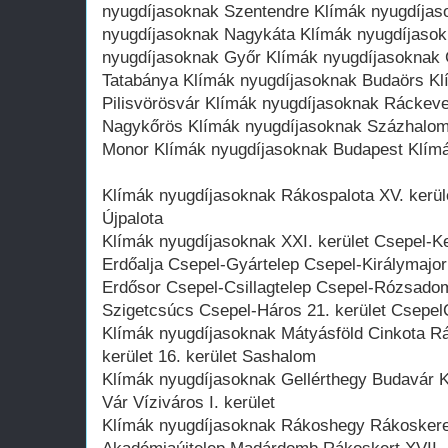
nyugdíjasoknak Szentendre Klímák nyugdíja
nyugdíjasoknak Nagykáta Klímák nyugdíjasok
nyugdíjasoknak Győr Klímák nyugdíjasoknak 
Tatabánya Klímák nyugdíjasoknak Budaörs Kl
Pilisvörösvár Klímák nyugdíjasoknak Ráckev
Nagykőrös Klímák nyugdíjasoknak Százhalom
Monor Klímák nyugdíjasoknak Budapest Klím
Klímák nyugdíjasoknak Rákospalota XV. kerüle
Újpalota
Klímák nyugdíjasoknak XXI. kerület Csepel-K
Erdőalja Csepel-Gyártelep Csepel-Királymajo
Erdősor Csepel-Csillagtelep Csepel-Rózsadom
Szigetcsúcs Csepel-Háros 21. kerület Csepel
Klímák nyugdíjasoknak Mátyásföld Cinkota Rá
kerület 16. kerület Sashalom
Klímák nyugdíjasoknak Gellérthegy Budavár Kr
Vár Víziváros I. kerület
Klímák nyugdíjasoknak Rákoshegy Rákosker