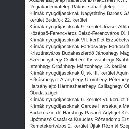
Akadémiaújtelep Madárdomb Rákoskert XVII. ke
Régiakadémiatelep Rákoscsaba-Újtelep
Klímák nyugdíjasoknak Nagytétény Baross Gáb
kerület Budafok 22. kerület
Klímák nyugdíjasoknak 9. kerület József Attil
Középső-Ferencváros Belső-Ferencváros IX. k
Klímák nyugdíjasoknak VII. kerület Erzsébetvá
Klímák nyugdíjasoknak Farkasvölgy Farkasrét 
Krisztinaváros Budakeszierdő Jánoshegy Ma
Széchenyihegy Csillebérc Kissvábhegy Svábh
Istenhegy Orbánhegy Mártonhegy 12. kerület
Klímák nyugdíjasoknak Újlak III. kerület Aq
Békásmegyer Aranyhegy-Ürömhegy-Péterhegy
Harsánylejtő Hármashatárhegy Csillaghegy 
Óbudaisziget
Klímák nyugdíjasoknak 6. kerület VI. kerület 
Klímák nyugdíjasoknak Gercse Hársakalja Má
Budakeszierdő Hárshegy Pasarét Adyliget Kőv
Lipótmező Csatárka Kurucles Rózsadomb Erz
Remetekertváros 2. kerület Újlak Rézmál Szé