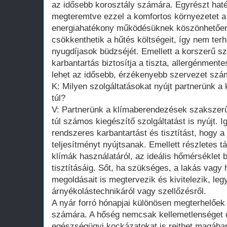
az idősebb korosztály számára. Egyrészt haté
megteremtve ezzel a komfortos környezetet a
energiahatékony működésüknek köszönhetően
csökkenthetik a hűtés költségeit, így nem terh
nyugdíjasok büdzséjét. Emellett a korszerű s
karbantartás biztosítja a tiszta, allergénment
lehet az idősebb, érzékenyebb szervezet szá
K: Milyen szolgáltatásokat nyújt partnerünk a
túl?
V: Partnerünk a klímaberendezések szakszer
túl számos kiegészítő szolgáltatást is nyújt. I
rendszeres karbantartást és tisztítást, hogy 
teljesítményt nyújtsanak. Emellett részletes t
klímák használatáról, az ideális hőmérséklet 
tisztításáig. Sőt, ha szükséges, a lakás vagy
megoldásait is megtervezik és kivitelezik, leg
árnyékolástechnikáról vagy szellőzésről.
A nyár forró hónapjai különösen megterhelőek 
számára. A hőség nemcsak kellemetlenséget 
egészségügyi kockázatokat is rejthet magába