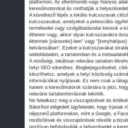
platformon. Az ellentmondó vagy hiányos ada
keresőmotorokat és ronthatják a helyezésedet
A következő lépés a lokális kulcsszavak célz
kulcsszavakat, amelyeket a potenciális ügyfe
termékedet vagy szolgáltatásodat keresik a kö
étterem vagy, akkor olyan kulcsszavakra össz
éttermek [városnév]-ben" vagy "[konyhatípus]
belvárosában". Ezeket a kulcsszavakat straté
weboldaladon, a tartalomban és a metaadatok
A minőségi, lokálisan releváns tartalom létre
helyi SEO sikeréhez. Blogbejegyzéseket, cikk
készíthetsz, amelyek a helyi közösség szám
információkat nyújtanak. Ez nem csak a látoga
hanem a keresőmotorok számára is jelzi, hog
releváns tartalomforrásnak tekintik.
Ne feledkezz meg a visszajelzések és értéke
Bátorítsd elégedett ügyfeleidet, hogy írjanak 
népszerű platformokon, mint a Google, a Face
minősítések és visszajelzések növelik a bizal
pozitívan befolyásolják a helyezésedet a ker