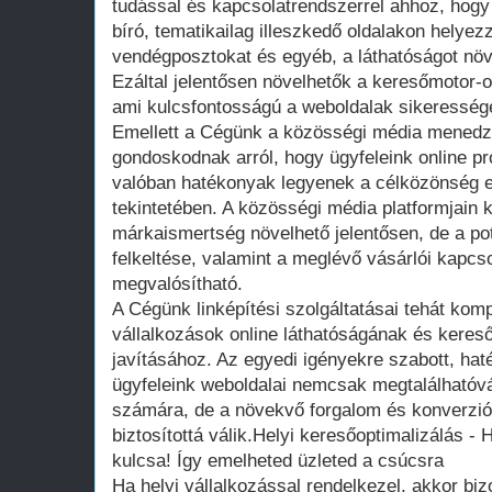
tudással és kapcsolatrendszerrel ahhoz, hog
bíró, tematikailag illeszkedő oldalakon helyez
vendégposztokat és egyéb, a láthatóságot növ
Ezáltal jelentősen növelhetők a keresőmotor-o
ami kulcsfontosságú a weboldalak sikeresség
Emellett a Cégünk a közösségi média menedzs
gondoskodnak arról, hogy ügyfeleink online pro
valóban hatékonyak legyenek a célközönség e
tekintetében. A közösségi média platformjain
márkaismertség növelhető jelentősen, de a po
felkeltése, valamint a meglévő vásárlói kapcs
megvalósítható.
A Cégünk linképítési szolgáltatásai tehát ko
vállalkozások online láthatóságának és keres
javításához. Az egyedi igényekre szabott, h
ügyfeleink weboldalai nemcsak megtalálhatóv
számára, de a növekvő forgalom és konverzió 
biztosítottá válik.Helyi keresőoptimalizálás - 
kulcsa! Így emelheted üzleted a csúcsra
Ha helyi vállalkozással rendelkezel, akkor bi