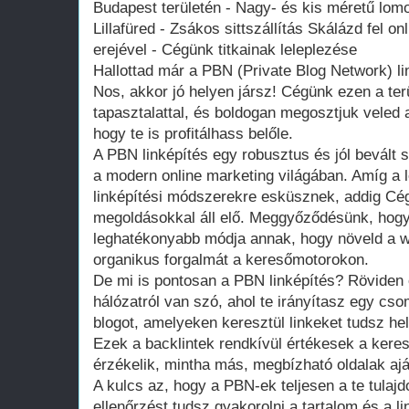
Budapest területén - Nagy- és kis méretű lomok
Lillafüred - Zsákos sittszállítás Skálázd fel on
erejével - Cégünk titkainak leleplezése
Hallottad már a PBN (Private Blog Network) 
Nos, akkor jó helyen jársz! Cégünk ezen a ter
tapasztalattal, és boldogan megosztjuk veled 
hogy te is profitálhass belőle.
A PBN linképítés egy robusztus és jól bevált 
a modern online marketing világában. Amíg a
linképítési módszerekre esküsznek, addig Cé
megoldásokkal áll elő. Meggyőződésünk, hogy
leghatékonyabb módja annak, hogy növeld a w
organikus forgalmát a keresőmotorokon.
De mi is pontosan a PBN linképítés? Röviden 
hálózatról van szó, ahol te irányítasz egy c
blogot, amelyeken keresztül linkeket tudsz he
Ezek a backlintek rendkívül értékesek a ker
érzékelik, mintha más, megbízható oldalak ajá
A kulcs az, hogy a PBN-ek teljesen a te tulajd
ellenőrzést tudsz gyakorolni a tartalom és a li