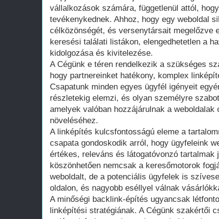
vállalkozások számára, függetlenül attól, hog
tevékenykednek. Ahhoz, hogy egy weboldal si
célközönségét, és versenytársait megelőzve e
keresési találati listákon, elengedhetetlen a ha
kidolgozása és kivitelezése.
A Cégünk e téren rendelkezik a szükséges sza
hogy partnereinket hatékony, komplex linképít
Csapatunk minden egyes ügyfél igényeit egyé
részletekig elemzi, és olyan személyre szabo
amelyek valóban hozzájárulnak a weboldalak 
növeléséhez.
A linképítés kulcsfontosságú eleme a tartalo
csapata gondoskodik arról, hogy ügyfeleink w
értékes, releváns és látogatóvonzó tartalmak
köszönhetően nemcsak a keresőmotorok fogják
weboldalt, de a potenciális ügyfelek is szívese
oldalon, és nagyobb eséllyel válnak vásárlókk
A minőségi backlink-építés ugyancsak létfon
linképítési stratégiának. A Cégünk szakértői 