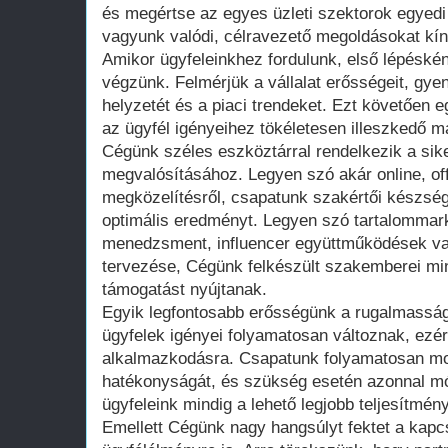
és megértse az egyes üzleti szektorok egyedi 
vagyunk valódi, célravezető megoldásokat kín
Amikor ügyfeleinkhez fordulunk, első lépéské
végzünk. Felmérjük a vállalat erősségeit, gye
helyzetét és a piaci trendeket. Ezt követően e
az ügyfél igényeihez tökéletesen illeszkedő ma
Cégünk széles eszköztárral rendelkezik a si
megvalósításához. Legyen szó akár online, offl
megközelítésről, csapatunk szakértői készsége
optimális eredményt. Legyen szó tartalommar
menedzsment, influencer együttműködések v
tervezése, Cégünk felkészült szakemberei mi
támogatást nyújtanak.
Egyik legfontosabb erősségünk a rugalmasság.
ügyfelek igényei folyamatosan változnak, ezér
alkalmazkodásra. Csapatunk folyamatosan m
hatékonyságát, és szükség esetén azonnal mó
ügyfeleink mindig a lehető legjobb teljesítmény
Emellett Cégünk nagy hangsúlyt fektet a kapcs