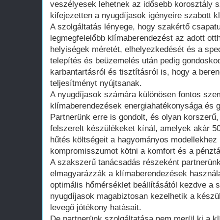
veszélyesek lehetnek az idősebb korosztály 
kifejezetten a nyugdíjasok igényeire szabott 
A szolgáltatás lényege, hogy szakértő csapatu
legmegfelelőbb klímaberendezést az adott ott
helyiségek méretét, elhelyezkedését és a spec
telepítés és beüzemelés után pedig gondosko
karbantartásról és tisztításról is, hogy a ber
teljesítményt nyújtsanak.
A nyugdíjasok számára különösen fontos szem
klímaberendezések energiahatékonysága és 
Partnerünk erre is gondolt, és olyan korszerű,
felszerelt készülékeket kínál, amelyek akár 5
hűtés költségeit a hagyományos modellekhez 
kompromisszumot kötni a komfort és a pénztá
A szakszerű tanácsadás részeként partnerünk
elmagyarázzák a klímaberendezések használat
optimális hőmérséklet beállításától kezdve a sz
nyugdíjasok magabiztosan kezelhetik a készül
levegő jótékony hatásait.
De partnerünk szolgáltatása nem merül ki a 