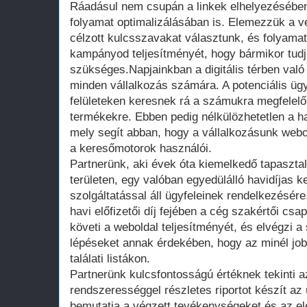
Ráadásul nem csupán a linkek elhelyezésében
folyamat optimalizálásában is. Elemezzük a ver
célzott kulcsszavakat választunk, és folyama
kampányod teljesítményét, hogy bármikor tudj 
szükséges.Napjainkban a digitális térben való
minden vállalkozás számára. A potenciális ügy
felületeken keresnek rá a számukra megfelelő
termékekre. Ebben pedig nélkülözhetetlen a h
mely segít abban, hogy a vállalkozásunk webo
a keresőmotorok használói.
Partnerünk, aki évek óta kiemelkedő tapasztal
területen, egy valóban egyedülálló havidíjas k
szolgáltatással áll ügyfeleinek rendelkezésér
havi előfizetői díj fejében a cég szakértői c
követi a weboldal teljesítményét, és elvégzi a
lépéseket annak érdekében, hogy az minél jobb
találati listákon.
Partnerünk kulcsfontosságú értéknek tekinti az
rendszerességgel részletes riportot készít a
bemutatja a végzett tevékenységeket és az el