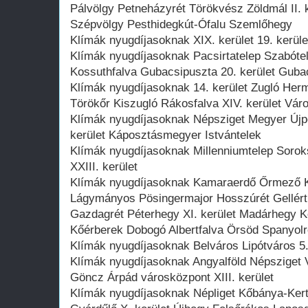
Pálvölgy Petneházyrét Törökvész Zöldmál II. 
Szépvölgy Pesthidegkút-Ófalu Szemlőhegy
Klímák nyugdíjasoknak XIX. kerület 19. kerüle
Klímák nyugdíjasoknak Pacsirtatelep Szabótel
Kossuthfalva Gubacsipuszta 20. kerület Guba
Klímák nyugdíjasoknak 14. kerület Zugló He
Törökőr Kiszugló Rákosfalva XIV. kerület Vár
Klímák nyugdíjasoknak Népsziget Megyer Újpe
kerület Káposztásmegyer Istvántelek
Klímák nyugdíjasoknak Millenniumtelep Soroks
XXIII. kerület
Klímák nyugdíjasoknak Kamaraerdő Őrmező Ke
Lágymányos Pösingermajor Hosszúrét Gellér
Gazdagrét Péterhegy XI. kerület Madárhegy K
Kőérberek Dobogó Albertfalva Örsöd Spanyolr
Klímák nyugdíjasoknak Belváros Lipótváros 5. 
Klímák nyugdíjasoknak Angyalföld Népsziget Vi
Göncz Árpád városközpont XIII. kerület
Klímák nyugdíjasoknak Népliget Kőbánya-Kert