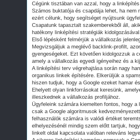
Cégünk tisztában van azzal, hogy a linképíté
Számos buktatója és csapdája lehet, ha nem
ezért célunk, hogy segítséget nyújtsunk ügyf
Csapatunk tapasztalt szakemberekből áll, aki
hatékony linképítési stratégiák kidolgozásával
Első lépésként felmérjük a vállalkozás jelenleg
Megvizsgáljuk a meglévő backlink-profilt, azo
gyengeségeket. Ezt követően kidolgozzuk a cél
amely a vállalkozás egyedi igényeihez és a kij
A linképítési terv végrehajtása során nagy ha
organikus linkek építésére. Elkerüljük a spam
hiszen tudjuk, hogy a Google ezeket hamar ész
Ehelyett olyan linkforrásokat keresünk, amely
illeszkednek a vállalkozás profiljához.
Ügyfeleink számára kiemelten fontos, hogy a l
csak a Google algoritmusok kedvezményezett
felhasználók számára is valódi értéket teremt
elhelyezésénél mindig szem előtt tartjuk, hogy
linkelt oldal kapcsolata valóban releváns legy