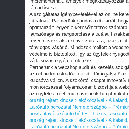
implementálnak, amelyek megakadályozzák a 
támadásokat.
A szolgáltatás igénybevételével az online k
juthatnak. Partnerünk gondoskodik arról, hog
optimalizált legyen a keresőmotorok számára, 
láthatósága és rangsorolása a találati listákb
révén növekszik a konverziós ráta, azaz a lát
tényleges vásárló. Mindezek mellett a websho
védelme is biztosított, így az ügyfelek nyugo
vállalkozás egyéb területeire.
Partnerünk a webshop audit és kezelés szolgál
az online kereskedők mellett, támogatva őket
kulcsává váljon. A szakértői csapat innovatív
monitorozással folyamatosan biztosítja a web
az ügyfelek töretlenül növelhetik forgalmukat 
ország rejtett kincseit lakókocsival - A kaland,
Lakóautó behozatal Németországból - Prémium
hosszútávú lakóautó bérlés - Luxus Lakóautó
ország rejtett kincseit lakókocsival - A kaland,
Lakóautó behozatal Németországból - Prémium