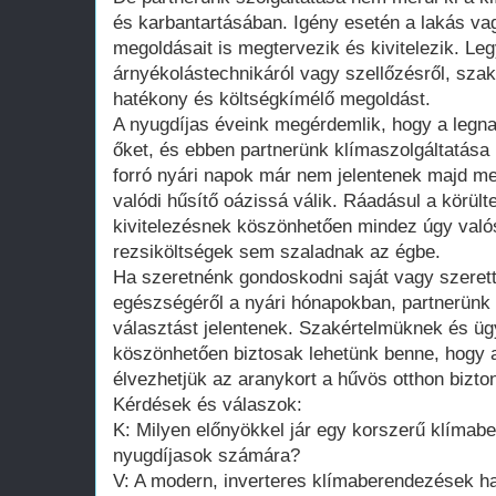
és karbantartásában. Igény esetén a lakás v
megoldásait is megtervezik és kivitelezik. Le
árnyékolástechnikáról vagy szellőzésről, sz
hatékony és költségkímélő megoldást.
A nyugdíjas éveink megérdemlik, hogy a legn
őket, és ebben partnerünk klímaszolgáltatása 
forró nyári napok már nem jelentenek majd me
valódi hűsítő oázissá válik. Ráadásul a körül
kivitelezésnek köszönhetően mindez úgy való
rezsiköltségek sem szaladnak az égbe.
Ha szeretnénk gondoskodni saját vagy szeret
egészségéről a nyári hónapokban, partnerünk 
választást jelentenek. Szakértelmüknek és ü
köszönhetően biztosak lehetünk benne, hogy 
élvezhetjük az aranykort a hűvös otthon bizt
Kérdések és válaszok:
K: Milyen előnyökkel jár egy korszerű klímab
nyugdíjasok számára?
V: A modern, inverteres klímaberendezések h