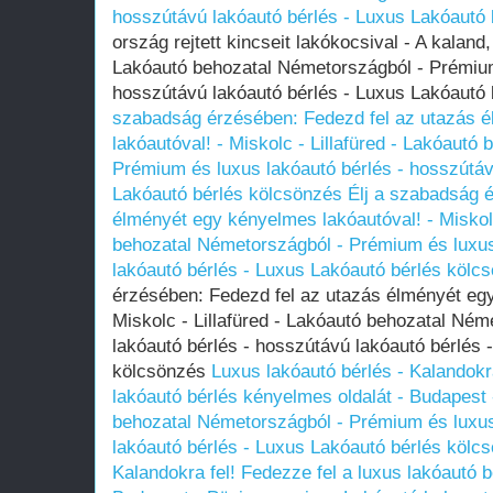
hosszútávú lakóautó bérlés - Luxus Lakóautó
ország rejtett kincseit lakókocsival - A kaland,
Lakóautó behozatal Németországból - Prémium
hosszútávú lakóautó bérlés - Luxus Lakóautó
szabadság érzésében: Fedezd fel az utazás 
lakóautóval! - Miskolc - Lillafüred - Lakóautó
Prémium és luxus lakóautó bérlés - hosszútáv
Lakóautó bérlés kölcsönzés
Élj a szabadság 
élményét egy kényelmes lakóautóval! - Miskolc
behozatal Németországból - Prémium és luxus
lakóautó bérlés - Luxus Lakóautó bérlés kölc
érzésében: Fedezd fel az utazás élményét egy
Miskolc - Lillafüred - Lakóautó behozatal Né
lakóautó bérlés - hosszútávú lakóautó bérlés 
kölcsönzés
Luxus lakóautó bérlés - Kalandokra
lakóautó bérlés kényelmes oldalát - Budapest
behozatal Németországból - Prémium és luxus
lakóautó bérlés - Luxus Lakóautó bérlés kölc
Kalandokra fel! Fedezze fel a luxus lakóautó b