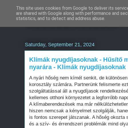
This site uses cookies from Google to deliver its servic
are shared with Google along with performance and secu
Weboldal készítés 
statistics, and to detect and address abuse.
Saturday, September 21, 2024
Klímák nyugdíjasoknak - Hűsítő 
nyarára - Klímák nyugdíjasoknak
A nyári hőség nem kímél senkit, de különösen
korosztály számára. Partnerünk felismerte ezt
szolgáltatással áll a nyugdíjasok rendelkezés
kellemes otthoni környezetet a legforróbb nap
A klímaberendezések ma már nélkülözhetetlen
hiszen nemcsak a kényelmet szolgálják, ha
is fontos szerepet játszanak. A hőség okozta 
és a szív- és érrendszeri problémák mind ol