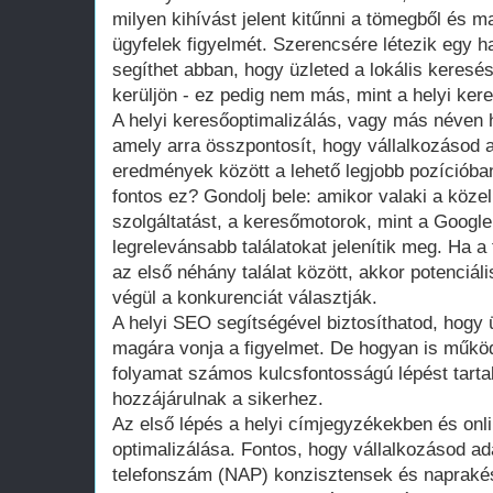
milyen kihívást jelent kitűnni a tömegből és m
ügyfelek figyelmét. Szerencsére létezik egy 
segíthet abban, hogy üzleted a lokális keres
kerüljön - ez pedig nem más, mint a helyi ker
A helyi keresőoptimalizálás, vagy más néven h
amely arra összpontosít, hogy vállalkozásod a
eredmények között a lehető legjobb pozícióban
fontos ez? Gondolj bele: amikor valaki a köz
szolgáltatást, a keresőmotorok, mint a Google
legrelevánsabb találatokat jelenítik meg. Ha 
az első néhány találat között, akkor potenciáli
végül a konkurenciát választják.
A helyi SEO segítségével biztosíthatod, hogy 
magára vonja a figyelmet. De hogyan is működ
folyamat számos kulcsfontosságú lépést tart
hozzájárulnak a sikerhez.
Az első lépés a helyi címjegyzékekben és onli
optimalizálása. Fontos, hogy vállalkozásod ada
telefonszám (NAP) konzisztensek és napraké