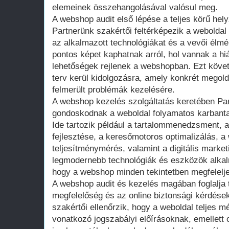
elemeinek összehangolásával valósul meg.
A webshop audit első lépése a teljes körű he
Partnerünk szakértői feltérképezik a weboldal 
az alkalmazott technológiákat és a vevői él
pontos képet kaphatnak arról, hol vannak a hi
lehetőségek rejlenek a webshopban. Ezt köve
terv kerül kidolgozásra, amely konkrét megold
felmerült problémák kezelésére.
A webshop kezelés szolgáltatás keretében Par
gondoskodnak a weboldal folyamatos karbantar
Ide tartozik például a tartalommenedzsment, a
fejlesztése, a keresőmotoros optimalizálás, a
teljesítménymérés, valamint a digitális marke
legmodernebb technológiák és eszközök alkalm
hogy a webshop minden tekintetben megfelelje
A webshop audit és kezelés magában foglalja 
megfelelőség és az online biztonsági kérdések
szakértői ellenőrzik, hogy a weboldal teljes m
vonatkozó jogszabályi előírásoknak, emellett