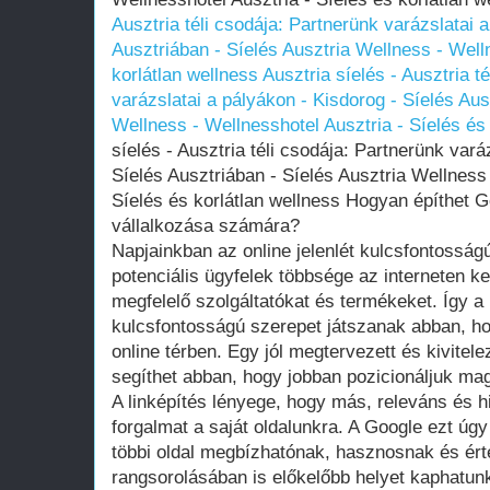
Ausztria téli csodája: Partnerünk varázslatai 
Ausztriában - Síelés Ausztria Wellness - Well
korlátlan wellness
Ausztria síelés - Ausztria t
varázslatai a pályákon - Kisdorog - Síelés Aus
Wellness - Wellnesshotel Ausztria - Síelés és 
síelés - Ausztria téli csodája: Partnerünk vará
Síelés Ausztriában - Síelés Ausztria Wellness 
Síelés és korlátlan wellness Hogyan építhet G
vállalkozása számára?
Napjainkban az online jelenlét kulcsfontossá
potenciális ügyfelek többsége az interneten 
megfelelő szolgáltatókat és termékeket. Így a
kulcsfontosságú szerepet játszanak abban, ho
online térben. Egy jól megtervezett és kivitelez
segíthet abban, hogy jobban pozicionáljuk magu
A linképítés lényege, hogy más, releváns és hi
forgalmat a saját oldalunkra. A Google ezt úgy
többi oldal megbízhatónak, hasznosnak és ért
rangsorolásában is előkelőbb helyet kaphatun