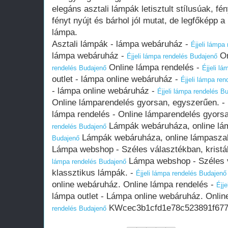
elegáns asztali lámpák letisztult stílusúak, f
fényt nyújt és bárhol jól mutat, de legfőképp a
lámpa.
Asztali lámpák - lámpa webáruház -
Éjjeli lámpa
lámpa webáruház -
On
Éjjeli lámpa rendelés Budajenő
Online lámpa rendelés -
rendelés Budajenő
Éjjeli l
outlet - lámpa online webáruház -
Éjjeli lámpa re
- lámpa online webáruház -
Éjjeli lámpa rendelés B
Online lámparendelés gyorsan, egyszerűen. -
lámpa rendelés - Online lámparendelés gyors
Lámpák webáruháza, online lá
rendelés Budajenő
Lámpák webáruháza, online lámpaszal
Budajenő
Lámpa webshop - Széles választékban, kristál
Lámpa webshop - Széles vá
lámpa rendelés Budajenő
klassztikus lámpák. -
Éjjeli lámpa rendelés Budajenő
online webáruház. Online lámpa rendelés -
Éjj
lámpa outlet - Lámpa online webáruház. Onlin
KWcec3b1cfd1e78c523891f677
rendelés Budajenő