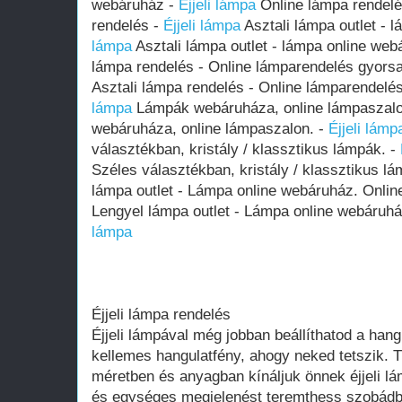
webáruház -
Éjjeli lámpa
Online lámpa rendel
rendelés -
Éjjeli lámpa
Asztali lámpa outlet - 
lámpa
Asztali lámpa outlet - lámpa online we
lámpa rendelés - Online lámparendelés gyors
Asztali lámpa rendelés - Online lámparendelé
lámpa
Lámpák webáruháza, online lámpaszalo
webáruháza, online lámpaszalon. -
Éjjeli lámp
választékban, kristály / klassztikus lámpák. -
Széles választékban, kristály / klassztikus l
lámpa outlet - Lámpa online webáruház. Onlin
Lengyel lámpa outlet - Lámpa online webáruhá
lámpa
Éjjeli lámpa rendelés
Éjjeli lámpával még jobban beállíthatod a hang
kellemes hangulatfény, ahogy neked tetszik. T
méretben és anyagban kínáljuk önnek éjjeli lá
és egységes megjelenést teremthess szobádba