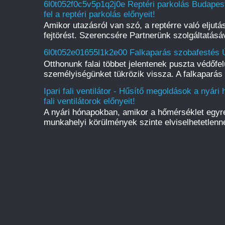
6l0t052f0c5v5p1q2j0e Reptéri parkolás Budape
fel a reptéri parkolás előnyeit!
Amikor utazásról van szó, a reptérre való eljut
fejtörést. Szerencsére Partnerünk szolgáltatásáv
6l0t052e01655l1k2e00 Falkaparás szobafestés Ú
Otthonunk falai többet jelentenek puszta védőfelü
személyiségünket tükrözik vissza. A falkaparás 
Ipari fali ventilátor - Hűsítő megoldások a nyári
fali ventilátorok előnyeit!
A nyári hónapokban, amikor a hőmérséklet egyr
munkahelyi körülmények szinte elviselhetetlenné