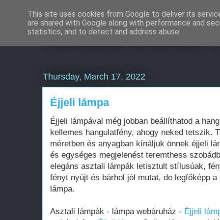
This site uses cookies from Google to deliver its servic
are shared with Google along with performance and secu
Weboldal készítés 
statistics, and to detect and address abuse.
Thursday, March 17, 2022
Éjjeli lámpa
Éjjeli lámpával még jobban beállíthatod a hang
kellemes hangulatfény, ahogy neked tetszik. T
méretben és anyagban kínáljuk önnek éjjeli lá
és egységes megjelenést teremthess szobádba
elegáns asztali lámpák letisztult stílusúak, f
fényt nyújt és bárhol jól mutat, de legfőképp a
lámpa.
Asztali lámpák - lámpa webáruház -
Éjjeli lám