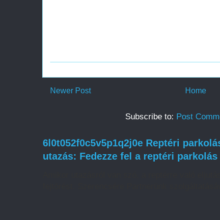
Newer Post
Home
Subscribe to:
Post Comme
6l0t052f0c5v5p1q2j0e Reptéri parkol
utazás: Fedezze fel a reptéri parkolás
Amikor utazásról van szó, a reptérre való eljut
fejtörést. Szerencsére Partnerünk szolgáltatásáv