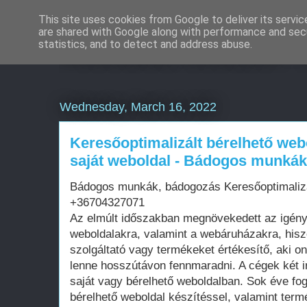
This site uses cookies from Google to deliver its servic
are shared with Google along with performance and secu
Weboldal készítés 
statistics, and to detect and address abuse.
Wednesday, March 16, 2022
Keresőoptimalizált bérelhető web
saját weboldal - Bádogos munká
Bádogos munkák, bádogozás Keresőoptimalizá
+36704327071
Az elmúlt időszakban megnövekedett az igén
weboldalakra, valamint a webáruházakra, his
szolgáltató vagy termékeket értékesítő, aki on
lenne hosszútávon fennmaradni. A cégek két i
saját vagy bérelhető weboldalban. Sok éve fo
bérelhető weboldal készítéssel, valamint term