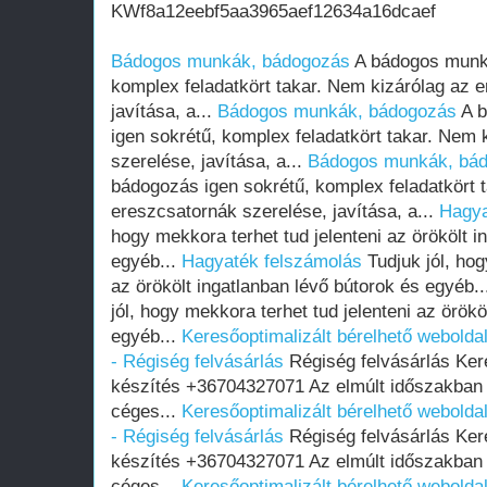
KWf8a12eebf5aa3965aef12634a16dcaef
Bádogos munkák, bádogozás
A bádogos munka
komplex feladatkört takar. Nem kizárólag az 
javítása, a...
Bádogos munkák, bádogozás
A b
igen sokrétű, komplex feladatkört takar. Nem 
szerelése, javítása, a...
Bádogos munkák, bá
bádogozás igen sokrétű, komplex feladatkört 
ereszcsatornák szerelése, javítása, a...
Hagya
hogy mekkora terhet tud jelenteni az örökölt i
egyéb...
Hagyaték felszámolás
Tudjuk jól, hog
az örökölt ingatlanban lévő bútorok és egyéb.
jól, hogy mekkora terhet tud jelenteni az örökö
egyéb...
Keresőoptimalizált bérelhető weboldal
- Régiség felvásárlás
Régiség felvásárlás Ker
készítés +36704327071 Az elmúlt időszakban
céges...
Keresőoptimalizált bérelhető weboldal
- Régiség felvásárlás
Régiség felvásárlás Ker
készítés +36704327071 Az elmúlt időszakban
céges...
Keresőoptimalizált bérelhető weboldal