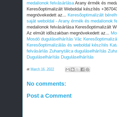
medalionok felvásárlása
Arany érmék és medal
Keresőoptimalizált Weboldal készítés +36704
megnövekedett az...
Keresőoptimalizált bérel
saját weboldal - Arany érmék és medalionok f
medalionok felvásárlása Keresőoptimalizált 
Az elmúlt időszakban megnövekedett az...
Mo
Mosdó duguláselhárítás Vác
Keresőoptimalizá
Keresőoptimalizálás és weboldal készítés
Kat
felvásárlás
Zuhanytálca duguláselhárítás
Zuha
Duguláselhárítás
Duguláselhárítás
at
March 16, 2022
No comments:
Post a Comment