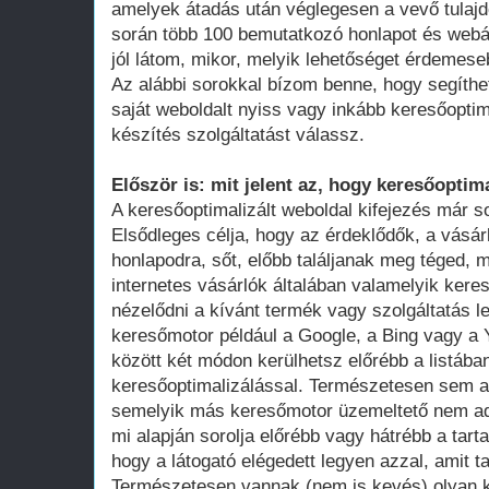
amelyek átadás után véglegesen a vevő tula
során több 100 bemutatkozó honlapot és webá
jól látom, mikor, melyik lehetőséget érdemese
Az alábbi sorokkal bízom benne, hogy segíthe
saját weboldalt nyiss vagy inkább keresőoptim
készítés szolgáltatást válassz.
Először is: mit jelent az, hogy keresőoptima
A keresőoptimalizált weboldal kifejezés már 
Elsődleges célja, hogy az érdeklődők, a vásár
honlapodra, sőt, előbb találjanak meg téged, 
internetes vásárlók általában valamelyik ker
nézelődni a kívánt termék vagy szolgáltatás le
keresőmotor például a Google, a Bing vagy a Y
között két módon kerülhetsz előrébb a listában
keresőoptimalizálással. Természetesen sem a
semelyik más keresőmotor üzemeltető nem adot
mi alapján sorolja előrébb vagy hátrébb a tarta
hogy a látogató elégedett legyen azzal, amit ta
Természetesen vannak (nem is kevés) olyan k