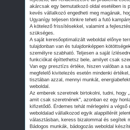
akárcsak egy bemutatkozó oldal esetében is 
kevés vállalkozó engedheti meg magának, hogy
Ugyanígy teljesen tönkre teheti a futó kampán
A kötelező frissítésekkel, valamint a fejleszté
szükséges.
A saját keresőoptimalizált weboldal előnye te
tulajdonban van és tulajdonképpen kötöttsége
személyre szabható. Teljesen a saját ízlésedr
funkciókat építtethetsz bele, amilyet csak szer
Van egy presztízs értéke, hiszen valóban a saj
megfelelő kivitelezés esetén mindenki értékel
tisztában azzal, mennyi munkát, energiabefekte
weboldal.
Az emberek szeretnek birtokolni, tudni, hogy 
amit csak szeretnének", azonban ez egy honla
kifizetődő. Érdemes tehát mérlegelni a végső d
weboldalad vállalkozod egyik alappillérét jelen
választásban, keress bizalommal és segítek m
Bádogos munkák, bádogozás weboldal készít