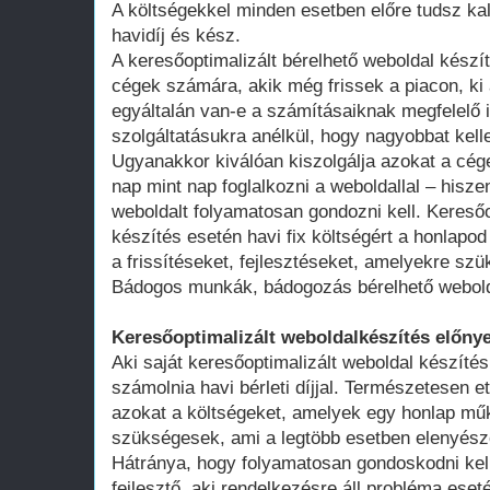
A költségekkel minden esetben előre tudsz kal
havidíj és kész.
A keresőoptimalizált bérelhető weboldal kész
cégek számára, akik még frissek a piacon, ki 
egyáltalán van-e a számításaiknak megfelelő 
szolgáltatásukra anélkül, hogy nagyobbat kell
Ugyanakkor kiválóan kiszolgálja azokat a cég
nap mint nap foglalkozni a weboldallal – hisze
weboldalt folyamatosan gondozni kell. Keresőo
készítés esetén havi fix költségért a honlap
a frissítéseket, fejlesztéseket, amelyekre szü
Bádogos munkák, bádogozás bérelhető webold
Keresőoptimalizált weboldalkészítés előnye
Aki saját keresőoptimalizált weboldal készítés
számolnia havi bérleti díjjal. Természetesen ett
azokat a költségeket, amelyek egy honlap műk
szükségesek, ami a legtöbb esetben elenyésző
Hátránya, hogy folyamatosan gondoskodni kell
fejlesztő, aki rendelkezésre áll probléma ese