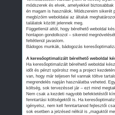
módszerek és elvek, amelyekkel biztosabbak 
én magam is használok. Módszereim sikerét p
megbízóim weboldalai az általuk meghatározot
találatok között jelennek meg.
Függetlenül attól, hogy bérelhető weboldal kés
honlapon gondolkozol – sikereid megnövelésé
feltétlenül javaslom.
Bádogos munkák, bádogozás keresőoptimaliz
A keresőoptimalizált bérelhető weboldal ké
Ha keresőoptimalizált bérelhető weboldal kész
időt és pénzt spórolsz meg a project kezdeté
van, hogy már teljesen fel vannak töltve tart
megrendelés napján használatba veheted. Egy 
költség, sok tervezéssel jár – ezt mind megtak
Nem csak a kezdeti nagyobb befektetéstől k
fenntartási költségektől is. Ha keresőoptimali
igényelsz, nem kell fenntartanod fejlesztői cs
sok esetben a jelzésed nélkül is „maguktól m