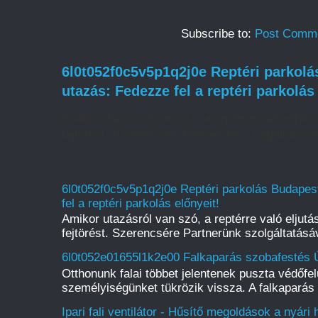
Subscribe to:
Post Comme
6l0t052f0c5v5p1q2j0e Reptéri parkol
utazás: Fedezze fel a reptéri parkolás
Amikor utazásról van szó, a reptérre való eljut
fejtörést. Szerencsére Partnerünk szolgáltatásáv
6l0t052f0c5v5p1q2j0e Reptéri parkolás Budape
fel a reptéri parkolás előnyeit!
Amikor utazásról van szó, a reptérre való eljut
fejtörést. Szerencsére Partnerünk szolgáltatásáv
6l0t052e01655l1k2e00 Falkaparás szobafestés Ú
Otthonunk falai többet jelentenek puszta védőfelü
személyiségünket tükrözik vissza. A falkaparás 
Ipari fali ventilátor - Hűsítő megoldások a nyári