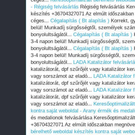
- Régiség felvásárlás
Régiség felvásárlás Ker
készítés +36704327071 Az elmúlt időszakban
céges...
Cégalapítás ( Bt alapítás )
Korrekt, g
belül! Munkadíj sürgősségtől, személyek szám
bonyolultságától...
Cégalapítás ( Bt alapítás )
K
3-4 napon belül! Munkadíj sürgősségtől, szem
bonyolultságától...
Cégalapítás ( Bt alapítás )
K
3-4 napon belül! Munkadíj sürgősségtől, szem
bonyolultságától...
LADA Katalizátor felvásárl
katalizátorát, dpf szűrőjét vagy katalizátor ke
vagy sorszámot az eladó...
LADA Katalizátor f
katalizátorát, dpf szűrőjét vagy katalizátor ke
vagy sorszámot az eladó...
LADA Katalizátor f
katalizátorát, dpf szűrőjét vagy katalizátor ke
vagy sorszámot az eladó...
Keresőoptimalizált
kontra saját weboldal - Arany érmék és medal
és medalionok felvásárlása Keresőoptimalizál
+36704327071 Az elmúlt időszakban megnövek
bérelhető weboldal készítés kontra saját webo