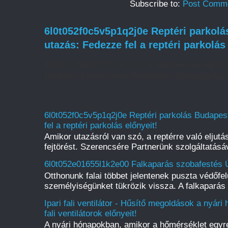
Subscribe to:
Post Comme
6l0t052f0c5v5p1q2j0e Reptéri parkol
utazás: Fedezze fel a reptéri parkolás
Amikor utazásról van szó, a reptérre való eljut
fejtörést. Szerencsére Partnerünk szolgáltatásáv
6l0t052f0c5v5p1q2j0e Reptéri parkolás Budape
fel a reptéri parkolás előnyeit!
Amikor utazásról van szó, a reptérre való eljut
fejtörést. Szerencsére Partnerünk szolgáltatásáv
6l0t052e01655l1k2e00 Falkaparás szobafestés Ú
Otthonunk falai többet jelentenek puszta védőfelü
személyiségünket tükrözik vissza. A falkaparás 
Ipari fali ventilátor - Hűsítő megoldások a nyári
fali ventilátorok előnyeit!
A nyári hónapokban, amikor a hőmérséklet egyr