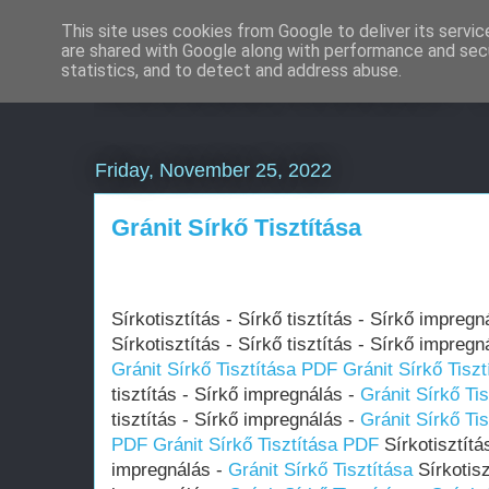
This site uses cookies from Google to deliver its servic
are shared with Google along with performance and secu
Weboldal készítés 
statistics, and to detect and address abuse.
Friday, November 25, 2022
Gránit Sírkő Tisztítása
Sírkotisztítás - Sírkő tisztítás - Sírkő impregn
Sírkotisztítás - Sírkő tisztítás - Sírkő impregn
Gránit Sírkő Tisztítása PDF
Gránit Sírkő Tisz
tisztítás - Sírkő impregnálás -
Gránit Sírkő Tis
tisztítás - Sírkő impregnálás -
Gránit Sírkő Tis
PDF
Gránit Sírkő Tisztítása PDF
Sírkotisztítás
impregnálás -
Gránit Sírkő Tisztítása
Sírkotisz