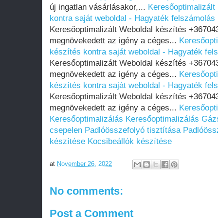
új ingatlan vásárlásakor,...
Keresőoptimalizált
kontra saját weboldal - Hagyaték felszámolás
Keresőoptimalizált Weboldal készítés +36704
megnövekedett az igény a céges...
Keresőopti
készítés kontra saját weboldal - Hagyaték fe
Keresőoptimalizált Weboldal készítés +36704
megnövekedett az igény a céges...
Keresőopti
készítés kontra saját weboldal - Hagyaték fe
Keresőoptimalizált Weboldal készítés +36704
megnövekedett az igény a céges...
Keresőopti
Keresőoptimalizálás
Keresőoptimalizálás
Gázs
csepelen
Padlóösszefolyó tisztítása
Padlóössz
készítése
Kocsibeállók készítése
at
November 26, 2022
No comments:
Post a Comment