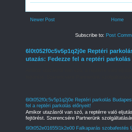
Newer Post
Home
Subscribe to:
Post Comme
6l0t052f0c5v5p1q2j0e Reptéri parkol
utazás: Fedezze fel a reptéri parkolás
Amikor utazásról van szó, a reptérre való eljut
fejtörést. Szerencsére Partnerünk szolgáltatásáv
6l0t052f0c5v5p1q2j0e Reptéri parkolás Budape
fel a reptéri parkolás előnyeit!
Amikor utazásról van szó, a reptérre való eljut
fejtörést. Szerencsére Partnerünk szolgáltatásáv
6l0t052e01655l1k2e00 Falkaparás szobafestés Ú