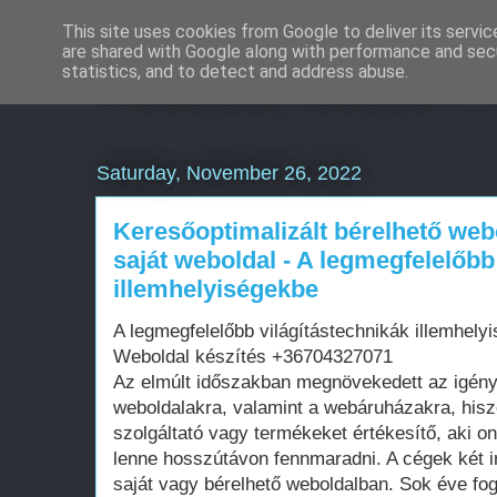
This site uses cookies from Google to deliver its servic
are shared with Google along with performance and secu
Weboldal készítés 
statistics, and to detect and address abuse.
Saturday, November 26, 2022
Keresőoptimalizált bérelhető web
saját weboldal - A legmegfelelőbb
illemhelyiségekbe
A legmegfelelőbb világítástechnikák illemhely
Weboldal készítés +36704327071
Az elmúlt időszakban megnövekedett az igén
weboldalakra, valamint a webáruházakra, his
szolgáltató vagy termékeket értékesítő, aki on
lenne hosszútávon fennmaradni. A cégek két i
saját vagy bérelhető weboldalban. Sok éve fo