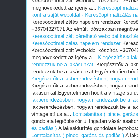
Keresőoptimalizált Weboldal készítés +36704
megnövekedett az igény a...
Keresőoptimalizál
kontra saját weboldal - Keresőoptimalizálás 
Keresőoptimalizálás napelem rendszer Kereső
+36704327071 Az elmúlt időszakban megnöveke
Keresőoptimalizált bérelhető weboldal készítés
Keresőoptimalizálás napelem rendszer
Kereső
Keresőoptimalizált Weboldal készítés +36704
megnövekedett az igény a...
Kiegészítők a la
rendezzük be a lakásunkat.
Kiegészítők a lak
rendezzük be a lakásunkat.Egyértelműen hódít 
Kiegészítők a lakberendezésben, hogyan rend
Kiegészítők a lakberendezésben, hogyan ren
lakásunkat.Egyértelműen hódít a vintage stílu
lakberendezésben, hogyan rendezzük be a la
lakberendezésben, hogyan rendezzük be a lak
vintage stílus a...
Lomtalanítás ( pince, garázs
gondolata legtöbbször új ingatlan vásárlásakor
és padlás )
A lakáskiürítés gondolata legtöbbsz
Lomtalanítás ( pince, garázs és padlás )
A lak