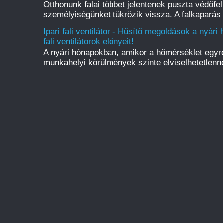
Otthonunk falai többet jelentenek puszta védőfelü
személyiségünket tükrözik vissza. A falkaparás 
Ipari fali ventilátor - Hűsítő megoldások a nyári
fali ventilátorok előnyeit!
A nyári hónapokban, amikor a hőmérséklet egyr
munkahelyi körülmények szinte elviselhetetlenné