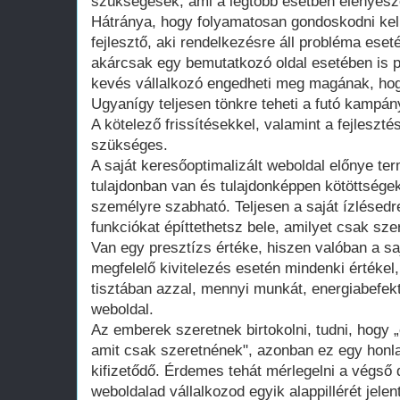
szükségesek, ami a legtöbb esetben elenyésző
Hátránya, hogy folyamatosan gondoskodni kell
fejlesztő, aki rendelkezésre áll probléma ese
akárcsak egy bemutatkozó oldal esetében is 
kevés vállalkozó engedheti meg magának, hogy
Ugyanígy teljesen tönkre teheti a futó kampán
A kötelező frissítésekkel, valamint a fejleszté
szükséges.
A saját keresőoptimalizált weboldal előnye te
tulajdonban van és tulajdonképpen kötöttsége
személyre szabható. Teljesen a saját ízlésedr
funkciókat építtethetsz bele, amilyet csak szer
Van egy presztízs értéke, hiszen valóban a saj
megfelelő kivitelezés esetén mindenki értékel
tisztában azzal, mennyi munkát, energiabefekte
weboldal.
Az emberek szeretnek birtokolni, tudni, hogy 
amit csak szeretnének", azonban ez egy honla
kifizetődő. Érdemes tehát mérlegelni a végső d
weboldalad vállalkozod egyik alappillérét jelen