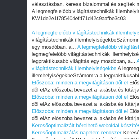
választásban, keress bizalommal és segítek m
A legmegfelelőbb világítástechnikák illemhely
KW1de2e1f785404ef471d42c9aafbe3c03
A legmegfelelőbb világítástechnikák illemhely
világítástechnikák illemhelyiségekbeSzámomra
egy mosdóban, a...
A legmegfelelőbb világítás
legmegfelelőbb világítástechnikák illemhely
legpraktikusabb világítás egy mosdóban, a...
A
világítástechnikák illemhelyiségekbe
A legmegf
illemhelyiségekbeSzámomra a legpraktikusabb
Előszoba: minden a megvilágításon dől el
Elős
dől elAz előszoba bevezet a lakásba és kitárja
Előszoba: minden a megvilágításon dől el
Elős
dől elAz előszoba bevezet a lakásba és kitárja
Előszoba: minden a megvilágításon dől el
Elős
dől elAz előszoba bevezet a lakásba és kitárja
Keresőoptimalizált bérelhető weboldal készítés
Keresőoptimalizálás napelem rendszer
Kereső