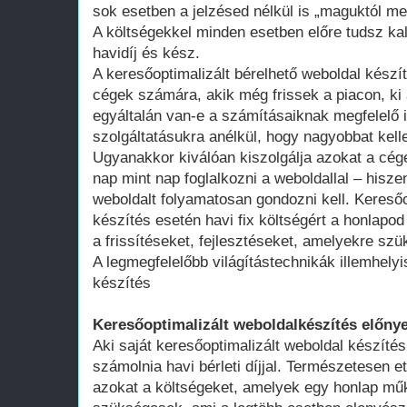
sok esetben a jelzésed nélkül is „maguktól m
A költségekkel minden esetben előre tudsz kal
havidíj és kész.
A keresőoptimalizált bérelhető weboldal kész
cégek számára, akik még frissek a piacon, ki 
egyáltalán van-e a számításaiknak megfelelő 
szolgáltatásukra anélkül, hogy nagyobbat kell
Ugyanakkor kiválóan kiszolgálja azokat a cég
nap mint nap foglalkozni a weboldallal – hisze
weboldalt folyamatosan gondozni kell. Keresőo
készítés esetén havi fix költségért a honlap
a frissítéseket, fejlesztéseket, amelyekre szü
A legmegfelelőbb világítástechnikák illemhely
készítés
Keresőoptimalizált weboldalkészítés előnye
Aki saját keresőoptimalizált weboldal készítés
számolnia havi bérleti díjjal. Természetesen ett
azokat a költségeket, amelyek egy honlap műk