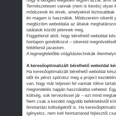
hogy a látogató elégedett legyen azzal, amit ta
Természetesen vannak (nem is kevés) olyan k
módszerek és elvek, amelyekkel biztosabbak 
én magam is használok. Módszereim sikerét p
megbízóim weboldalai az általuk meghatározot
találatok között jelennek meg.
Függetlenül attól, hogy bérelhető weboldal kés
honlapon gondolkozol – sikereid megnövelésé
feltétlenül javaslom.
A legmegfelelőbb világítástechnikák illemhely
A keresőoptimalizált bérelhető weboldal ké
Ha keresőoptimalizált bérelhető weboldal kész
időt és pénzt spórolsz meg a project kezdeté
van, hogy már teljesen fel vannak töltve tart
megrendelés napján használatba veheted. Egy 
költség, sok tervezéssel jár – ezt mind megtak
Nem csak a kezdeti nagyobb befektetéstől k
fenntartási költségektől is. Ha keresőoptimali
igényelsz, nem kell fenntartanod fejlesztői cs