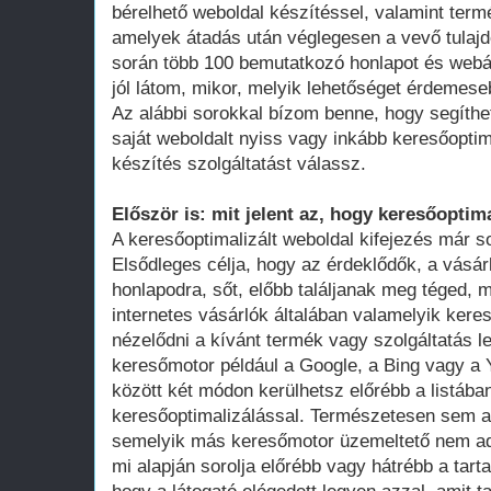
bérelhető weboldal készítéssel, valamint term
amelyek átadás után véglegesen a vevő tula
során több 100 bemutatkozó honlapot és webá
jól látom, mikor, melyik lehetőséget érdemese
Az alábbi sorokkal bízom benne, hogy segíthe
saját weboldalt nyiss vagy inkább keresőoptim
készítés szolgáltatást válassz.
Először is: mit jelent az, hogy keresőoptima
A keresőoptimalizált weboldal kifejezés már 
Elsődleges célja, hogy az érdeklődők, a vásár
honlapodra, sőt, előbb találjanak meg téged, 
internetes vásárlók általában valamelyik ker
nézelődni a kívánt termék vagy szolgáltatás le
keresőmotor például a Google, a Bing vagy a Y
között két módon kerülhetsz előrébb a listában
keresőoptimalizálással. Természetesen sem a
semelyik más keresőmotor üzemeltető nem adot
mi alapján sorolja előrébb vagy hátrébb a tarta